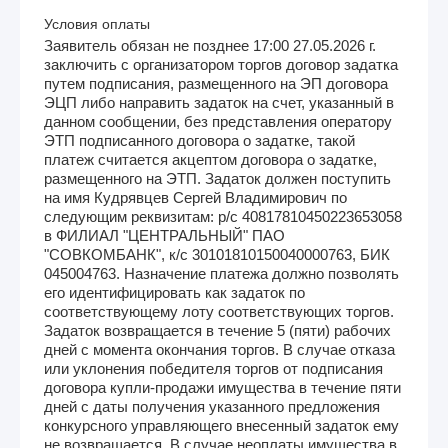
Условия оплаты
Заявитель обязан не позднее 17:00 27.05.2026 г.
заключить с организатором торгов договор задатка
путем подписания, размещенного на ЭП договора
ЭЦП либо направить задаток на счет, указанный в
данном сообщении, без представления оператору
ЭТП подписанного договора о задатке, такой
платеж считается акцептом договора о задатке,
размещенного на ЭТП. Задаток должен поступить
на имя Кудрявцев Сергей Владимирович по
следующим реквизитам: р/с 40817810450223653058
в ФИЛИАЛ "ЦЕНТРАЛЬНЫЙ" ПАО
"СОВКОМБАНК", к/с 30101810150040000763, БИК
045004763. Назначение платежа должно позволять
его идентифицировать как задаток по
соответствующему лоту соответствующих торгов.
Задаток возвращается в течение 5 (пяти) рабочих
дней с момента окончания торгов. В случае отказа
или уклонения победителя торгов от подписания
договора купли-продажи имущества в течение пяти
дней с даты получения указанного предложения
конкурсного управляющего внесенный задаток ему
не возвращается. В случае неоплаты имущества в