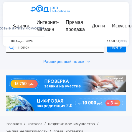
Интернет-
Прямая
Каталог
Долги
Искусств
совые активы
Искусство
магазин
продажа
09 Август 2026
14:58:51
(МСК)
Найти
Расширенный поиск
главная
/
каталог
/
недвижимое имущество
/
жилая недвижимость
/
дома, коттеджи