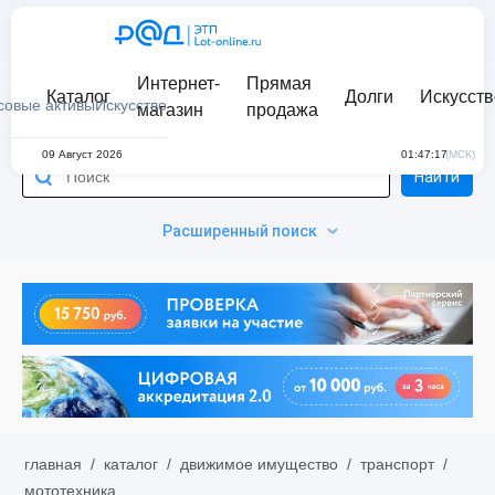
Интернет-
Прямая
Каталог
Долги
Искусств
совые активы
Искусство
магазин
продажа
09 Август 2026
01:47:17
(МСК)
Найти
Расширенный поиск
главная
/
каталог
/
движимое имущество
/
транспорт
/
мототехника