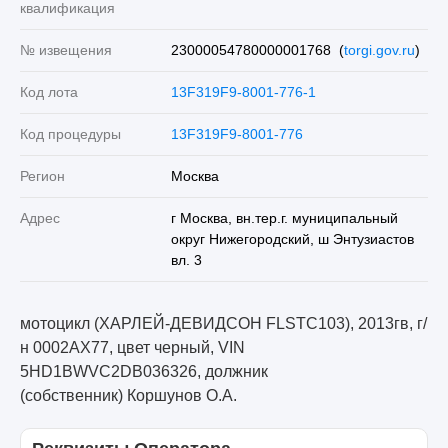
квалификация
№ извещения
23000054780000001768 (
torgi.gov.ru
)
Код лота
13F319F9-8001-776-1
Код процедуры
13F319F9-8001-776
Регион
Москва
Адрес
г Москва, вн.тер.г. муниципальный
округ Нижегородский, ш Энтузиастов
вл. 3
мотоцикл (ХАРЛЕЙ-ДЕВИДСОН FLSTC103), 2013гв, г/
н 0002АХ77, цвет черный, VIN
5HD1BWVC2DB036326, должник
(собственник) Коршунов О.А.