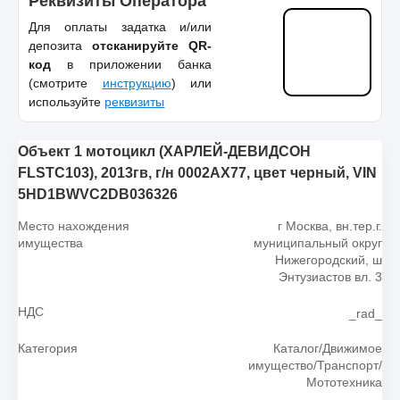
Реквизиты Оператора
Для оплаты задатка и/или
депозита
отсканируйте QR-
код
в приложении банка
(смотрите
инструкцию
) или
используйте
реквизиты
Объект 1 мотоцикл (ХАРЛЕЙ-ДЕВИДСОН
FLSTC103), 2013гв, г/н 0002АХ77, цвет черный, VIN
5HD1BWVC2DB036326
Место нахождения
г Москва, вн.тер.г.
имущества
муниципальный округ
Нижегородский, ш
Энтузиастов вл. 3
НДС
_rad_
Категория
Каталог/Движимое
имущество/Транспорт/
Мототехника