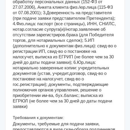
обработку персональных данных (152-ФЗ от
27.07.2006), Анкета клиента физ./юр.лица (115-ФЗ
от 07.08.2001); 3.Доверенность на представителя
(при подаче заявки представителем Претендента);
4.Физ.лица: паспорт (все страницы), ИНН, СНИЛС,
нотар.согласие супруга(и)/нотар.заявление об
отсутствии зарегистриров.брака (для Победителя
торгов, для нотариальных сделок); 5.ИП
(дополнительно к документам физ.лица): свид-во о
регистрации ИП, свид-во о постановке на
налог.учет, выписка из ЕГРИП (не более чем за 30
дней до даты подачи заявки); 6.Юр.лица:
нотариально заверенные копии: учредительных
документов (устав, учредит.договор, свид-во о
постановке на налог.учет, свид-во о
гос.регистрации); документы, подтверждающие
полномочия органов управления, решение о
приобретении им-ва, бух.баланс; выписка из
ЕГРЮЛ (не более чем за 30 дней до даты подачи
заявки)
Требования к документам:
Документы, требуемые для подачи заявки,
предоставляются в виде скан-образа подлинников