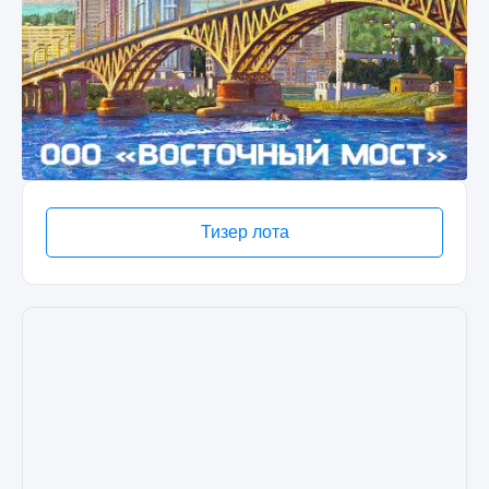
Тизер лота