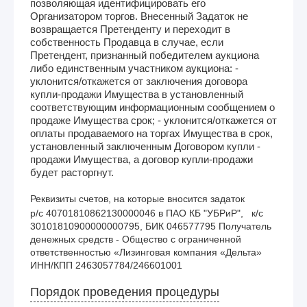
позволяющая идентифицировать его
Организатором торгов. Внесенный Задаток не
возвращается Претенденту и переходит в
собственность Продавца в случае, если
Претендент, признанный победителем аукциона
либо единственным участником аукциона: -
уклонится/откажется от заключения договора
купли-продажи Имущества в установленный
соответствующим информационным сообщением о
продаже Имущества срок; - уклонится/откажется от
оплаты продаваемого на торгах Имущества в срок,
установленный заключенным Договором купли -
продажи Имущества, а договор купли-продажи
будет расторгнут.
Реквизиты счетов, на которые вносится задаток
р/с 40701810862130000046 в ПАО КБ "УБРиР",   к/с 
30101810900000000795, БИК 046577795 Получатель 
денежных средств - Общество с ограниченной 
ответственностью «Лизинговая компания «Дельта» 
ИНН/КПП 2463057784/246601001
Порядок проведения процедуры