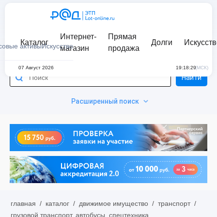
Интернет-
Прямая
Каталог
Долги
Искусств
совые активы
Искусство
магазин
продажа
07 Август 2026
19:18:29
(МСК)
Найти
Расширенный поиск
главная
/
каталог
/
движимое имущество
/
транспорт
/
грузовой транспорт, автобусы, спецтехника