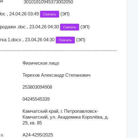
ля
30101810945373002050
doc , 24.04.26 03:49
(
)
ЭП
Скачать
родажи .doc , 23.04.26 04:30
(
)
ЭП
Скачать
ка 1.docx , 23.04.26 04:30
(
)
ЭП
Скачать
Физическое лицо
Терехов Александр Степанович
253803094908
04245545339
Камчатский край, г. Петропавловск-
Камчатский, ул. Академика Королёва, д.
29, кв. 85
та
А24-4295/2025