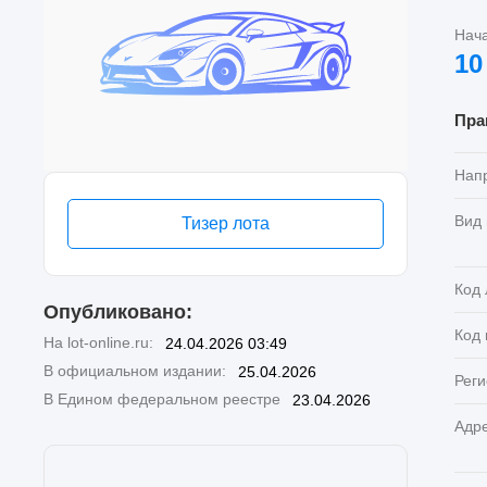
Нач
10
Пра
Нап
Вид
Тизер лота
Код 
Опубликовано:
Код
На lot-online.ru:
24.04.2026 03:49
В официальном издании:
25.04.2026
Реги
В Едином федеральном реестре
23.04.2026
Адр