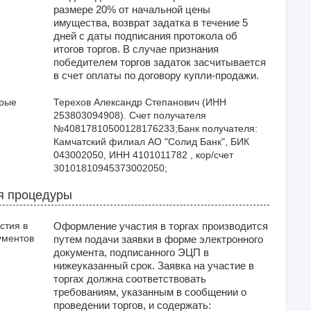
размере 20% от начальной цены
имущества, возврат задатка в течение 5
дней с даты подписания протокола об
итогов торгов. В случае признания
победителем торгов задаток засчитывается
в счет оплаты по договору купли-продажи.
орые
Терехов Александр Степанович (ИНН 
253803094908). Счет получателя 
№40817810500128176233;Банк получателя: 
Камчатский филиал АО "Солид Банк", БИК 
043002050, ИНН 4101011782 , кор/счет 
30101810945373002050;
я процедуры
стия в
Оформление участия в торгах производится
ументов
путем подачи заявки в форме электронного
документа, подписанного ЭЦП в
нижеуказанный срок. Заявка на участие в
торгах должна соответствовать
требованиям, указанным в сообщении о
проведении торгов, и содержать: