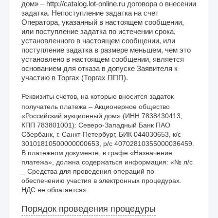
дом» – http://catalog.lot-online.ru договора о внесении
задатка. Непоступление задатка на счет
Оператора, указанный в настоящем сообщении,
или поступление задатка по истечении срока,
установленного в настоящем сообщении, или
поступление задатка в размере меньшем, чем это
установлено в настоящем сообщении, является
основанием для отказа в допуске Заявителя к
участию в Торгах (Торгах ППП).
Реквизиты счетов, на которые вносится задаток
получатель платежа – Акционерное общество 
«Российский аукционный дом» (ИНН 7838430413, 
КПП 783801001): Северо-Западный Банк ПАО 
Сбербанк, г. Санкт-Петербург, БИК 044030653, к/с 
30101810500000000653, р/с 40702810355000036459. 
В платежном документе, в графе «Назначение 
платежа», должна содержаться информация: «№ л/с 
_ Средства для проведения операций по 
обеспечению участия в электронных процедурах. 
НДС не облагается».
Порядок проведения процедуры