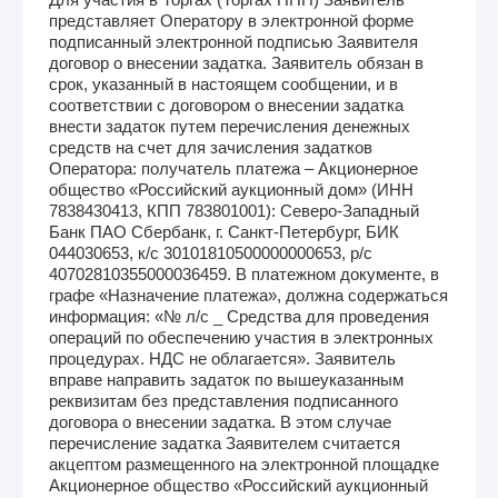
представляет Оператору в электронной форме
подписанный электронной подписью Заявителя
договор о внесении задатка. Заявитель обязан в
срок, указанный в настоящем сообщении, и в
соответствии с договором о внесении задатка
внести задаток путем перечисления денежных
средств на счет для зачисления задатков
Оператора: получатель платежа – Акционерное
общество «Российский аукционный дом» (ИНН
7838430413, КПП 783801001): Северо-Западный
Банк ПАО Сбербанк, г. Санкт-Петербург, БИК
044030653, к/с 30101810500000000653, р/с
40702810355000036459. В платежном документе, в
графе «Назначение платежа», должна содержаться
информация: «№ л/с _ Средства для проведения
операций по обеспечению участия в электронных
процедурах. НДС не облагается». Заявитель
вправе направить задаток по вышеуказанным
реквизитам без представления подписанного
договора о внесении задатка. В этом случае
перечисление задатка Заявителем считается
акцептом размещенного на электронной площадке
Акционерное общество «Российский аукционный