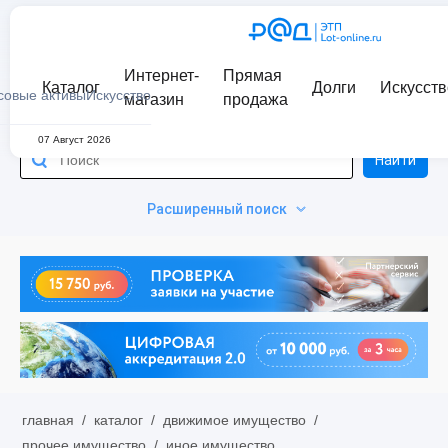
Интернет-
Прямая
Каталог
Долги
Искусств
совые активы
Искусство
магазин
продажа
07 Август 2026
Найти
Расширенный поиск
главная
/
каталог
/
движимое имущество
/
прочее имущество
/
иное имущество