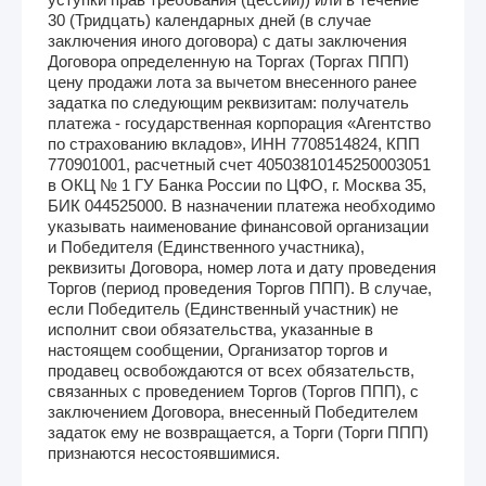
30 (Тридцать) календарных дней (в случае
заключения иного договора) с даты заключения
Договора определенную на Торгах (Торгах ППП)
цену продажи лота за вычетом внесенного ранее
задатка по следующим реквизитам: получатель
платежа - государственная корпорация «Агентство
по страхованию вкладов», ИНН 7708514824, КПП
770901001, расчетный счет 40503810145250003051
в ОКЦ № 1 ГУ Банка России по ЦФО, г. Москва 35,
БИК 044525000. В назначении платежа необходимо
указывать наименование финансовой организации
и Победителя (Единственного участника),
реквизиты Договора, номер лота и дату проведения
Торгов (период проведения Торгов ППП). В случае,
если Победитель (Единственный участник) не
исполнит свои обязательства, указанные в
настоящем сообщении, Организатор торгов и
продавец освобождаются от всех обязательств,
связанных с проведением Торгов (Торгов ППП), с
заключением Договора, внесенный Победителем
задаток ему не возвращается, а Торги (Торги ППП)
признаются несостоявшимися.