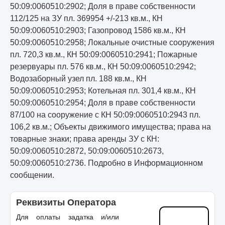
50:09:0060510:2902; Доля в праве собственности
112/125 на ЗУ пл. 369954 +/-213 кв.м., КН
50:09:0060510:2903; Газопровод 1586 кв.м., КН
50:09:0060510:2958; Локальные очистные сооружения
пл. 720,3 кв.м., КН 50:09:0060510:2941; Пожарные
резервуары пл. 576 кв.м., КН 50:09:0060510:2942;
Водозаборный узел пл. 188 кв.м., КН
50:09:0060510:2953; Котельная пл. 301,4 кв.м., КН
50:09:0060510:2954; Доля в праве собственности
87/100 на сооружение с КН 50:09:0060510:2943 пл.
106,2 кв.м.; Объекты движимого имущества; права на
товарные знаки; права аренды ЗУ с КН:
50:09:0060510:2872, 50:09:0060510:2673,
50:09:0060510:2736. Подробно в Информационном
сообщении.
Реквизиты Оператора
Для оплаты задатка и/или