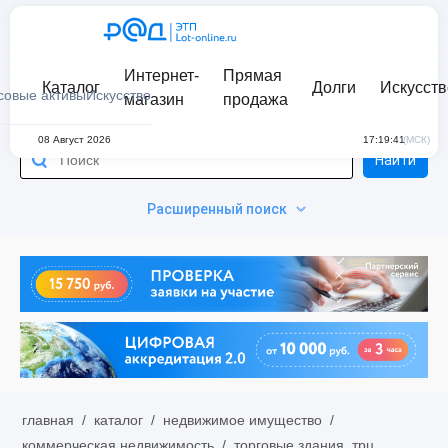
Интернет-
Прямая
Каталог
Долги
Искусств
совые активы
Искусство
магазин
продажа
08 Август 2026
17:19:41
(МСК)
Найти
Расширенный поиск
главная
/
каталог
/
недвижимое имущество
/
коммерческая недвижимость
/
торговые здания, трц