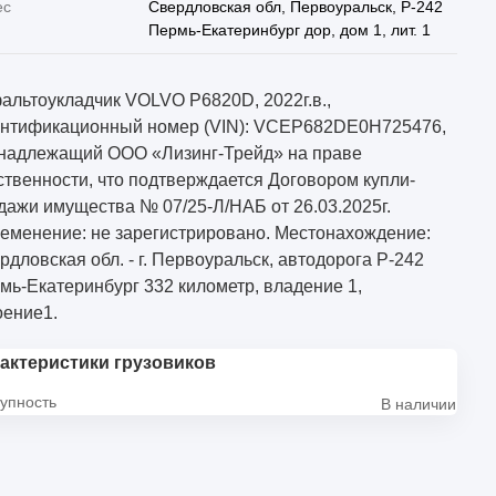
ес
Свердловская обл, Первоуральск, Р-242
Пермь-Екатеринбург дор, дом 1, лит. 1
альтоукладчик VOLVO P6820D, 2022г.в.,
нтификационный номер (VIN): VCEP682DE0H725476,
надлежащий ООО «Лизинг-Трейд» на праве
ственности, что подтверждается Договором купли-
дажи имущества № 07/25-Л/НАБ от 26.03.2025г.
еменение: не зарегистрировано. Местонахождение:
рдловская обл. - г. Первоуральск, автодорога Р-242
мь-Екатеринбург 332 километр, владение 1,
оение1.
актеристики грузовиков
упность
В наличии