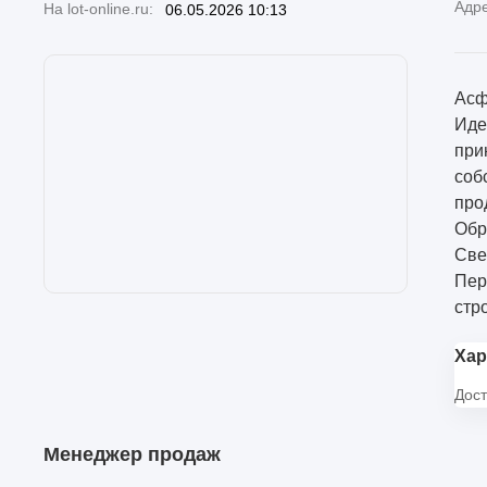
Адр
На lot-online.ru:
06.05.2026 10:13
Асф
Иде
при
соб
про
Обр
Све
Пер
стр
Хар
Дост
Менеджер продаж