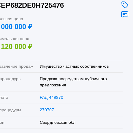
EP682DE0H725476
альная цена
 000 000
₽
имальная цена
 120 000
₽
равление продаж
Имущество частных собственников
 процедуры
Продажа посредством публичного
предложения
лота
РАД-449970
 процедуры
270707
он
Свердловская обл