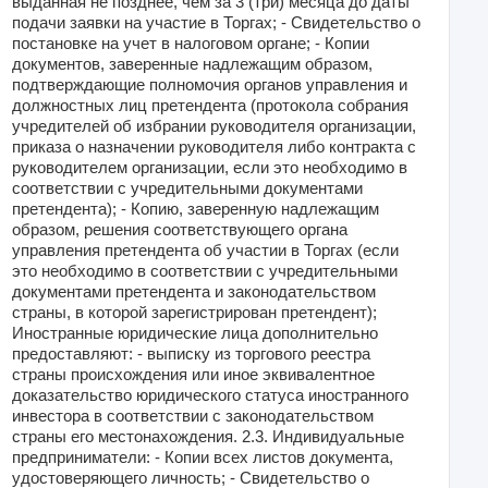
выданная не позднее, чем за 3 (три) месяца до даты
подачи заявки на участие в Торгах; - Свидетельство о
постановке на учет в налоговом органе; - Копии
документов, заверенные надлежащим образом,
подтверждающие полномочия органов управления и
должностных лиц претендента (протокола собрания
учредителей об избрании руководителя организации,
приказа о назначении руководителя либо контракта с
руководителем организации, если это необходимо в
соответствии с учредительными документами
претендента); - Копию, заверенную надлежащим
образом, решения соответствующего органа
управления претендента об участии в Торгах (если
это необходимо в соответствии с учредительными
документами претендента и законодательством
страны, в которой зарегистрирован претендент);
Иностранные юридические лица дополнительно
предоставляют: - выписку из торгового реестра
страны происхождения или иное эквивалентное
доказательство юридического статуса иностранного
инвестора в соответствии с законодательством
страны его местонахождения. 2.3. Индивидуальные
предприниматели: - Копии всех листов документа,
удостоверяющего личность; - Свидетельство о