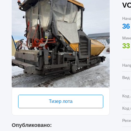
VC
Нач
36
Мин
33
Нап
Вид
Код 
Тизер лота
Код
Реги
Опубликовано: