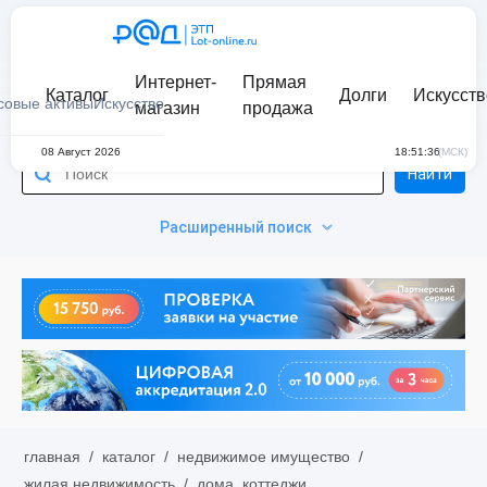
Интернет-
Прямая
Каталог
Долги
Искусств
совые активы
Искусство
магазин
продажа
08 Август 2026
18:51:36
(МСК)
Найти
Расширенный поиск
главная
/
каталог
/
недвижимое имущество
/
жилая недвижимость
/
дома, коттеджи