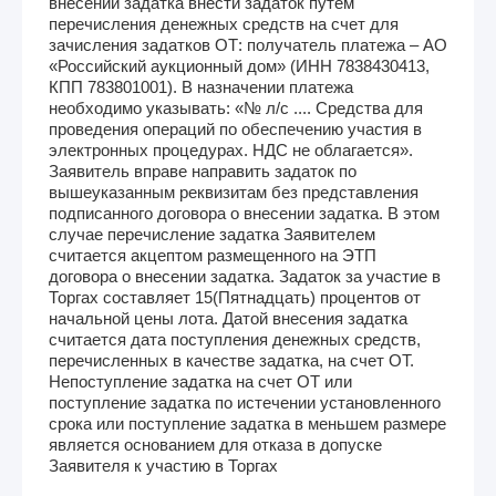
внесении задатка внести задаток путем
перечисления денежных средств на счет для
зачисления задатков ОТ: получатель платежа – АО
«Российский аукционный дом» (ИНН 7838430413,
КПП 783801001). В назначении платежа
необходимо указывать: «№ л/с .... Средства для
проведения операций по обеспечению участия в
электронных процедурах. НДС не облагается».
Заявитель вправе направить задаток по
вышеуказанным реквизитам без представления
подписанного договора о внесении задатка. В этом
случае перечисление задатка Заявителем
считается акцептом размещенного на ЭТП
договора о внесении задатка. Задаток за участие в
Торгах составляет 15(Пятнадцать) процентов от
начальной цены лота. Датой внесения задатка
считается дата поступления денежных средств,
перечисленных в качестве задатка, на счет ОТ.
Непоступление задатка на счет ОТ или
поступление задатка по истечении установленного
срока или поступление задатка в меньшем размере
является основанием для отказа в допуске
Заявителя к участию в Торгах