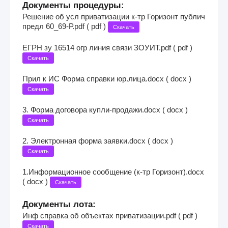
Документы процедуры:
Решение об усл приватизации к-тр Горизонт публич
предл 60_69-Р.pdf ( pdf )
Скачать
ЕГРН зу 16514 огр линия связи ЗОУИТ.pdf ( pdf )
Скачать
Прил к ИС Форма справки юр.лица.docx ( docx )
Скачать
3. Форма договора купли-продажи.docx ( docx )
Скачать
2. Электронная форма заявки.docx ( docx )
Скачать
1.Информационное сообщение (к-тр Горизонт).docx
( docx )
Скачать
Документы лота:
Инф справка об объектах приватизации.pdf ( pdf )
Скачать