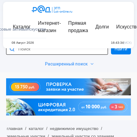
Интернет-
Прямая
Каталог
Долги
Искусств
совые активы
Искусство
магазин
продажа
08 Август 2026
16:43:34
(МСК)
Найти
Расширенный поиск
главная
/
каталог
/
недвижимое имущество
/
земельные участки
/
земельный участок со зданием