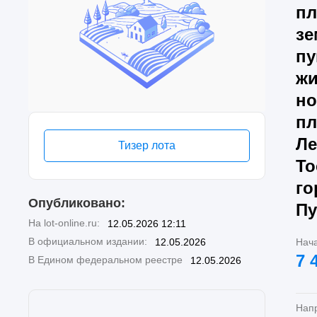
пл
зе
пу
жи
но
пл
Ле
Тизер лота
То
го
Опубликовано:
Пу
На lot-online.ru:
12.05.2026 12:11
В официальном издании:
12.05.2026
Нач
7 
В Едином федеральном реестре
12.05.2026
Нап