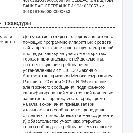
40702810355000036459 СЕВЕРО-ЗАПАДНЫЙ 
БАНК ПАО СБЕРБАНК БИК 044030653 к/с 
30101810500000000653.
я процедуры
стия в
Для участия в открытых торгах заявитель с
ументов
помощью программно-аппаратных средств
сайта представляет оператору электронной
площадки заявку на участие в открытых
торгах и прилагаемые к ней документы,
соответствующие требованиям,
установленным ст. 110,139 Закона о
банкротстве, приказом Минэкономразвития
России от 23 июля 2015 г. N 495 в форме
электронного сообщения, подписанного
квалифицированной электронной подписью
заявителя. Порядок, место, срок, время
начала и окончания приёма заявок
указывается в сообщении о проведении
открытых торгов. Заявка должна содержать:
а) обязательство участника открытых
торгов соблюдать требования, указанные в
сообщении о проведении открытых торгов;