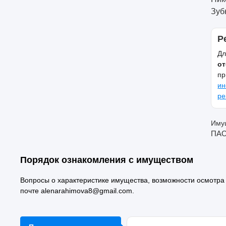
Зуб
Р
Дл
от
пр
ин
ре
Имущ
ПАО
Порядок ознакомления с имуществом
Вопросы о характеристике имущества, возможности осмотра
почте alenarahimova8@gmail.com.