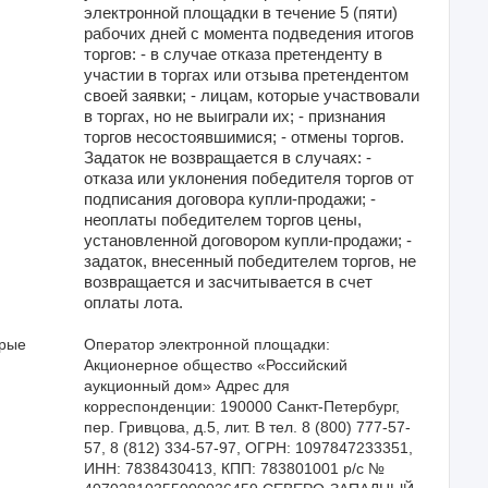
электронной площадки в течение 5 (пяти)
рабочих дней с момента подведения итогов
торгов: - в случае отказа претенденту в
участии в торгах или отзыва претендентом
своей заявки; - лицам, которые участвовали
в торгах, но не выиграли их; - признания
торгов несостоявшимися; - отмены торгов.
Задаток не возвращается в случаях: -
отказа или уклонения победителя торгов от
подписания договора купли-продажи; -
неоплаты победителем торгов цены,
установленной договором купли-продажи; -
задаток, внесенный победителем торгов, не
возвращается и засчитывается в счет
оплаты лота.
орые
Оператор электронной площадки: 
Акционерное общество «Российский 
аукционный дом» Адрес для 
корреспонденции: 190000 Санкт-Петербург, 
пер. Гривцова, д.5, лит. В тел. 8 (800) 777-57-
57, 8 (812) 334-57-97, ОГРН: 1097847233351, 
ИНН: 7838430413, КПП: 783801001 р/с № 