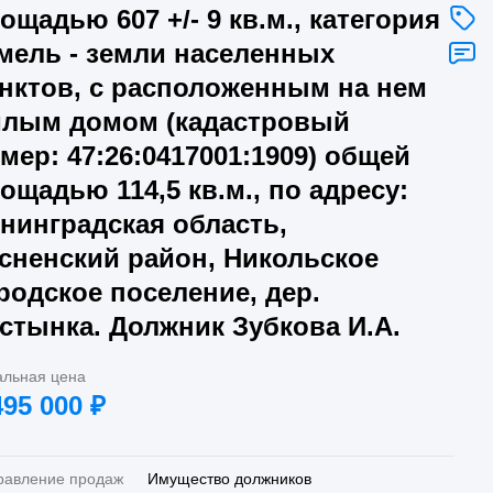
ощадью 607 +/- 9 кв.м., категория
мель - земли населенных
нктов, с расположенным на нем
лым домом (кадастровый
мер: 47:26:0417001:1909) общей
ощадью 114,5 кв.м., по адресу:
нинградская область,
сненский район, Никольское
родское поселение, дер.
стынка. Должник Зубкова И.А.
альная цена
495 000
₽
равление продаж
Имущество должников