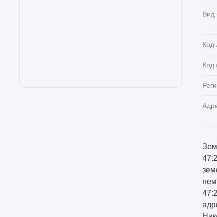
Вид
Код 
Код
Реги
Адр
Зем
47:
зем
нем
47:
адр
Ник