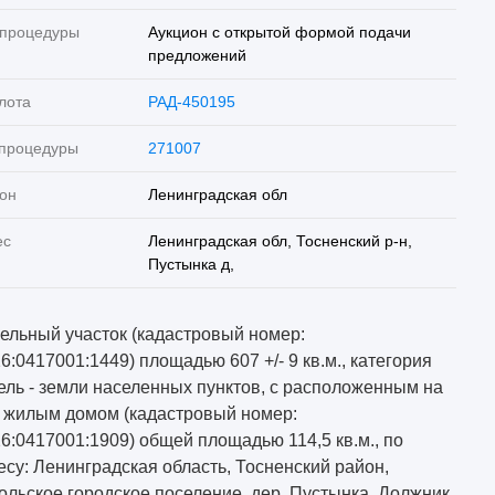
 процедуры
Аукцион с открытой формой подачи
предложений
лота
РАД-450195
 процедуры
271007
он
Ленинградская обл
ес
Ленинградская обл, Тосненский р-н,
Пустынка д,
ельный участок (кадастровый номер:
26:0417001:1449) площадью 607 +/- 9 кв.м., категория
ель - земли населенных пунктов, с расположенным на
 жилым домом (кадастровый номер:
26:0417001:1909) общей площадью 114,5 кв.м., по
есу: Ленинградская область, Тосненский район,
ольское городское поселение, дер. Пустынка. Должник