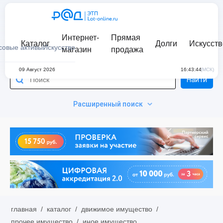
Интернет-
Прямая
Каталог
Долги
Искусств
совые активы
Искусство
магазин
продажа
09 Август 2026
16:43:44
(МСК)
Найти
Расширенный поиск
главная
/
каталог
/
движимое имущество
/
прочее имущество
/
иное имущество