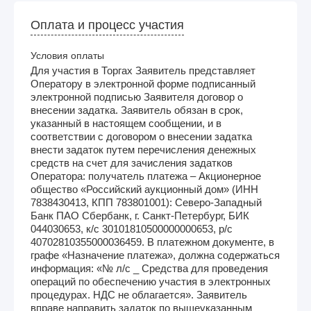
Оплата и процесс участия
Условия оплаты
Для участия в Торгах Заявитель представляет
Оператору в электронной форме подписанный
электронной подписью Заявителя договор о
внесении задатка. Заявитель обязан в срок,
указанный в настоящем сообщении, и в
соответствии с договором о внесении задатка
внести задаток путем перечисления денежных
средств на счет для зачисления задатков
Оператора: получатель платежа – Акционерное
общество «Российский аукционный дом» (ИНН
7838430413, КПП 783801001): Северо-Западный
Банк ПАО Сбербанк, г. Санкт-Петербург, БИК
044030653, к/с 30101810500000000653, р/с
40702810355000036459. В платежном документе, в
графе «Назначение платежа», должна содержаться
информация: «№ л/с _ Средства для проведения
операций по обеспечению участия в электронных
процедурах. НДС не облагается». Заявитель
вправе направить задаток по вышеуказанным