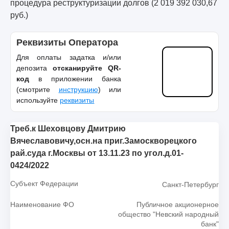
процедура реструктуризации долгов (2 019 392 030,67
руб.)
Реквизиты Оператора
Для оплаты задатка и/или
депозита
отсканируйте QR-
код
в приложении банка
(смотрите
инструкцию
) или
используйте
реквизиты
Треб.к Шеховцову Дмитрию
Вячеславовичу,осн.на приг.Замоскворецкого
рай.суда г.Москвы от 13.11.23 по угол.д.01-
0424/2022
Субъект Федерации
Санкт-Петербург
Наименование ФО
Публичное акционерное
общество "Невский народный
банк"