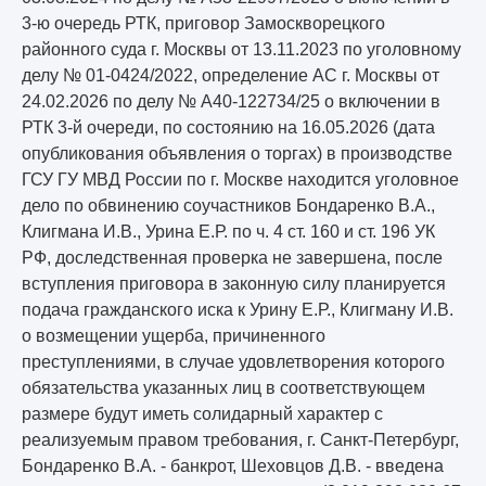
3-ю очередь РТК, приговор Замоскворецкого
районного суда г. Москвы от 13.11.2023 по уголовному
делу № 01-0424/2022, определение АС г. Москвы от
24.02.2026 по делу № А40-122734/25 о включении в
РТК 3-й очереди, по состоянию на 16.05.2026 (дата
опубликования объявления о торгах) в производстве
ГСУ ГУ МВД России по г. Москве находится уголовное
дело по обвинению соучастников Бондаренко В.А.,
Клигмана И.В., Урина Е.Р. по ч. 4 ст. 160 и ст. 196 УК
РФ, доследственная проверка не завершена, после
вступления приговора в законную силу планируется
подача гражданского иска к Урину Е.Р., Клигману И.В.
о возмещении ущерба, причиненного
преступлениями, в случае удовлетворения которого
обязательства указанных лиц в соответствующем
размере будут иметь солидарный характер с
реализуемым правом требования, г. Санкт-Петербург,
Бондаренко В.А. - банкрот, Шеховцов Д.В. - введена