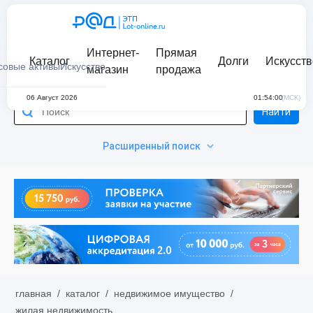
Интернет-
Прямая
Каталог
Долги
Искусств
совые активы
Искусство
магазин
продажа
06 Август 2026
01:54:00
(МСК)
Найти
Расширенный поиск
главная
/
каталог
/
недвижимое имущество
/
жилая недвижимость