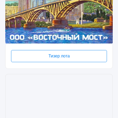
Тизер лота