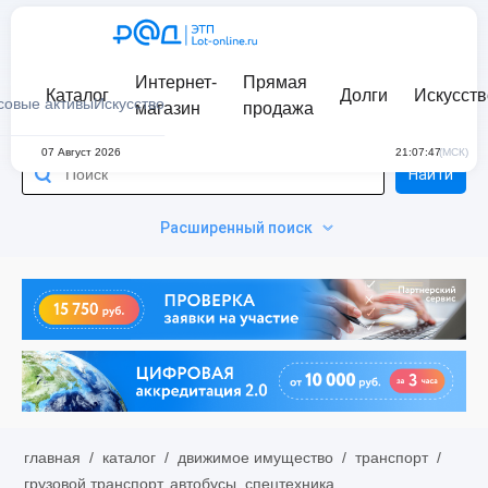
Интернет-
Прямая
Каталог
Долги
Искусств
совые активы
Искусство
магазин
продажа
07 Август 2026
21:07:47
(МСК)
Найти
Расширенный поиск
главная
/
каталог
/
движимое имущество
/
транспорт
/
грузовой транспорт, автобусы, спецтехника