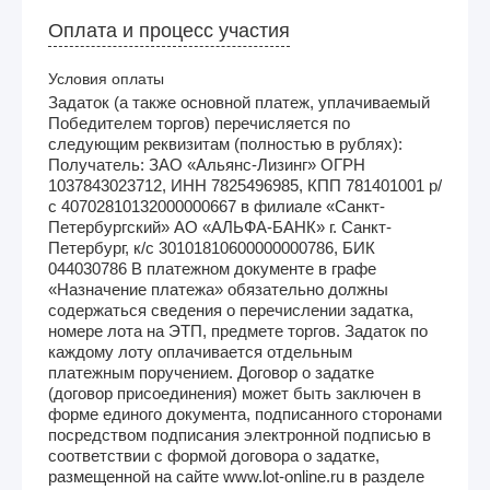
Оплата и процесс участия
Условия оплаты
Задаток (а также основной платеж, уплачиваемый
Победителем торгов) перечисляется по
следующим реквизитам (полностью в рублях):
Получатель: ЗАО «Альянс-Лизинг» ОГРН
1037843023712, ИНН 7825496985, КПП 781401001 р/
с 40702810132000000667 в филиале «Санкт-
Петербургский» АО «АЛЬФА-БАНК» г. Санкт-
Петербург, к/с 30101810600000000786, БИК
044030786 В платежном документе в графе
«Назначение платежа» обязательно должны
содержаться сведения о перечислении задатка,
номере лота на ЭТП, предмете торгов. Задаток по
каждому лоту оплачивается отдельным
платежным поручением. Договор о задатке
(договор присоединения) может быть заключен в
форме единого документа, подписанного сторонами
посредством подписания электронной подписью в
соответствии с формой договора о задатке,
размещенной на сайте www.lot-online.ru в разделе