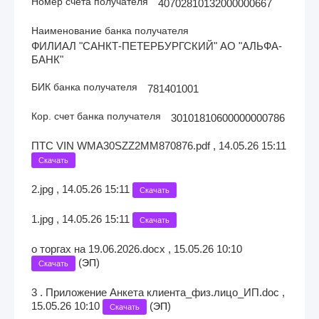
Номер счета получателя
40702810132000000667
Наименование банка получателя
ФИЛИАЛ "САНКТ-ПЕТЕРБУРГСКИЙ" АО "АЛЬФА-
БАНК"
БИК банка получателя
781401001
Кор. счет банка получателя
30101810600000000786
ПТС VIN WMA30SZZ2MM870876.pdf , 14.05.26 15:11
Скачать
2.jpg , 14.05.26 15:11
Скачать
1.jpg , 14.05.26 15:11
Скачать
о торгах на 19.06.2026.docx , 15.05.26 10:10
(
)
ЭП
Скачать
3 . Приложение Анкета клиента_физ.лицо_ИП.doc ,
15.05.26 10:10
(
)
ЭП
Скачать