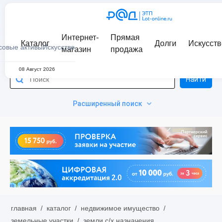
Интернет-
Прямая
Каталог
Долги
Искусств
совые активы
Искусство
магазин
продажа
08 Август 2026
Найти
Расширенный поиск
главная
/
каталог
/
недвижимое имущество
/
земельные участки
/
земли с/х назначения