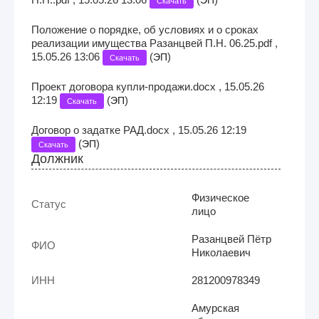
Скачать
Положение о порядке, об условиях и о сроках
реализации имущества Разанцвей П.Н. 06.25.pdf ,
15.05.26 13:06
(
)
ЭП
Скачать
Проект договора купли-продажи.docx , 15.05.26
12:19
(
)
ЭП
Скачать
Договор о задатке РАД.docx , 15.05.26 12:19
(
)
ЭП
Скачать
Должник
Физическое
Статус
лицо
Разанцвей Пётр
ФИО
Николаевич
ИНН
281200978349
Амурская