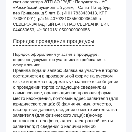
счет оператора ЭТП АО "РАД" : Получатель - АО 
«Российский аукционный дом», г Санкт-Петербург, 
пер Гривцова, д 5 лит. В, (ИНН 7838430413, КПП 
783801001): р/с № 40702810355000036459 в 
СЕВЕРО-ЗАПАДНЫЙ БАНК ПАО СБЕРБАНК, БИК 
044030653, к/с 30101810500000000653.
Порядок проведения процедуры
Порядок оформления участия в процедуре,
перечень документов участника и требования к
оформлению:
Правила подачи заявок: Заявка на участие в торгах
составляется в произвольной форме на русском
языке и должна содержать указанные в сообщении
о проведении торгов следующие сведения: а)
наименование, организационно-правовая форма,
место нахождения, почтовый адрес заявителя (для
юридического лица); б) фамилия, имя, отчество,
паспортные данные, сведения о месте жительства
заявителя (для физического лица); в)номер
контактного телефона, адрес электронной почты
заявителя; г) сведения о наличии или об
отсутствии заинтересованности заявителя по