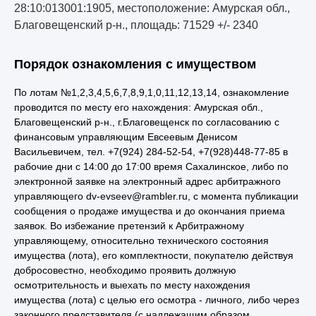
28:10:013001:1905, местоположение: Амурская обл.,
Благовещенский р-н., площадь: 71529 +/- 2340
Порядок ознакомления с имуществом
По лотам №1,2,3,4,5,6,7,8,9,1,0,11,12,13,14, ознакомление
проводится по месту его нахождения: Амурская обл.,
Благовещенский р-н., г.Благовещенск по согласованию с
финансовым управляющим Евсеевым Денисом
Васильевичем, тел. +7(924) 284-52-54, +7(928)448-77-85 в
рабочие дни с 14:00 до 17:00 время Сахалинское, либо по
электронной заявке на электронный адрес арбитражного
управляющего dv-evseev@rambler.ru, с момента публикации
сообщения о продаже имущества и до окончания приема
заявок. Во избежание претензий к Арбитражному
управляющему, относительно технического состояния
имущества (лота), его комплектности, покупателю действуя
добросовестно, необходимо проявить должную
осмотрительность и выехать по месту нахождения
имущества (лота) с целью его осмотра - личного, либо через
законного представителя (с надлежащим образом