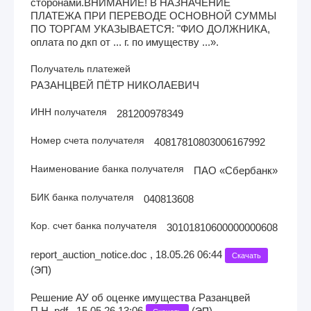
сторонами.ВНИМАНИЕ! В НАЗНАЧЕНИЕ
ПЛАТЕЖА ПРИ ПЕРЕВОДЕ ОСНОВНОЙ СУММЫ
ПО ТОРГАМ УКАЗЫВАЕТСЯ: "ФИО ДОЛЖНИКА,
оплата по дкп от ... г. по имуществу ...».
Получатель платежей
РАЗАНЦВЕЙ ПЁТР НИКОЛАЕВИЧ
ИНН получателя
281200978349
Номер счета получателя
40817810803006167992
Наименование банка получателя
ПАО «Сбербанк»
БИК банка получателя
040813608
Кор. счет банка получателя
30101810600000000608
report_auction_notice.doc , 18.05.26 06:44
Скачать
(
)
ЭП
Решение АУ об оценке имущества Разанцвей
П.Н..pdf , 15.05.26 13:06
(
)
ЭП