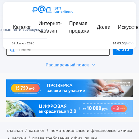
Интернет-
Прямая
Каталог
Долги
Искусств
совые активы
Искусство
магазин
продажа
09 Август 2026
14:03:50
(МСК)
Найти
Расширенный поиск
главная
/
каталог
/
нематериальные и финансовые активы
/
цессии
/
права требования к физ. лицам