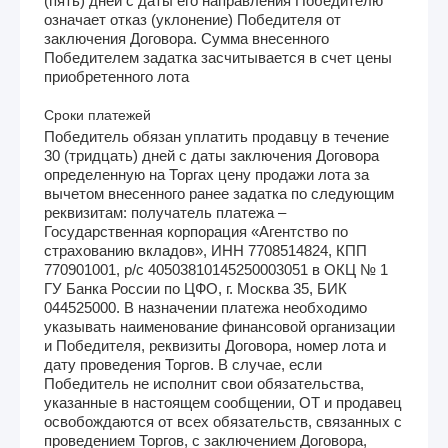
(пять) дней с даты его направления Победителю
означает отказ (уклонение) Победителя от
заключения Договора. Сумма внесенного
Победителем задатка засчитывается в счет цены
приобретенного лота
Сроки платежей
Победитель обязан уплатить продавцу в течение
30 (тридцать) дней с даты заключения Договора
определенную на Торгах цену продажи лота за
вычетом внесенного ранее задатка по следующим
реквизитам: получатель платежа –
Государственная корпорация «Агентство по
страхованию вкладов», ИНН 7708514824, КПП
770901001, р/с 40503810145250003051 в ОКЦ № 1
ГУ Банка России по ЦФО, г. Москва 35, БИК
044525000. В назначении платежа необходимо
указывать наименование финансовой организации
и Победителя, реквизиты Договора, номер лота и
дату проведения Торгов. В случае, если
Победитель не исполнит свои обязательства,
указанные в настоящем сообщении, ОТ и продавец
освобождаются от всех обязательств, связанных с
проведением Торгов, с заключением Договора,