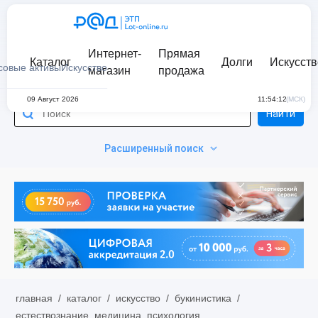
Интернет-
Прямая
Каталог
Долги
Искусств
совые активы
Искусство
магазин
продажа
09 Август 2026
11:54:12
(МСК)
Найти
Расширенный поиск
главная
/
каталог
/
искусство
/
букинистика
/
естествознание, медицина, психология