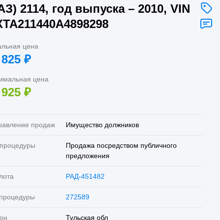
АЗ) 2114, год выпуска – 2010, VIN
XTA211440A4898298
альная цена
 825
₽
имальная цена
 925
₽
равление продаж
Имущество должников
 процедуры
Продажа посредством публичного
предложения
лота
РАД-451482
 процедуры
272589
он
Тульская обл