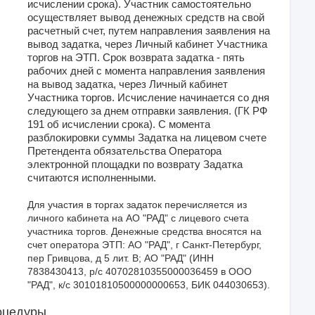
исчислении срока). Участник самостоятельно
осуществляет вывод денежных средств на свой
расчетный счет, путем направления заявления на
вывод задатка, через Личный кабинет Участника
торгов на ЭТП. Срок возврата задатка - пять
рабочих дней с момента направления заявления
на вывод задатка, через Личный кабинет
Участника торгов. Исчисление начинается со дня
следующего за днем отправки заявления. (ГК РФ
191 об исчислении срока). С момента
разблокировки суммы Задатка на лицевом счете
Претендента обязательства Оператора
электронной площадки по возврату Задатка
считаются исполненными.
Для участия в торгах задаток перечисляется из 
личного кабинета на АО "РАД" с лицевого счета 
участника торгов. Денежные средства вносятся на 
счет оператора ЭТП: АО "РАД", г Санкт-Петербург, 
пер Гривцова, д 5 лит. В; АО "РАД" (ИНН 
7838430413, р/с 40702810355000036459 в ООО 
"РАД", к/с 30101810500000000653, БИК 044030653).
оцедуры