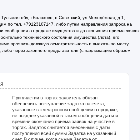
льская обл, г.Болохово, п.Советский, ул.Молодёжная, д.1,
м по тел. +79123107147, либо путем направления запроса на
ции сообщения о продаже имущества и до окончания приема заявок
сительно технического состояния имущества (лота), его
димо проявить должную осмотрительность и выехать по месту
о, либо через законного представителя (с надлежащим образом
ия
При участии в торгах заявитель обязан
обеспечить поступление задатка на счета,
указанные в электронном сообщении о продаже,
не позднее указанной в таком сообщении даты и
времени окончания приема заявок на участие в
торгах. Задаток считается внесенным с даты
поступления всей суммы Задатка на указанный
счет. В случае, когда сумма Задатка от