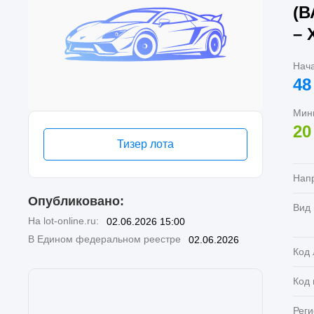
(В
– 
Нач
48
Мин
20
Тизер лота
Нап
Опубликовано:
Вид
На lot-online.ru:
02.06.2026 15:00
В Едином федеральном реестре
02.06.2026
Код 
Код
Реги