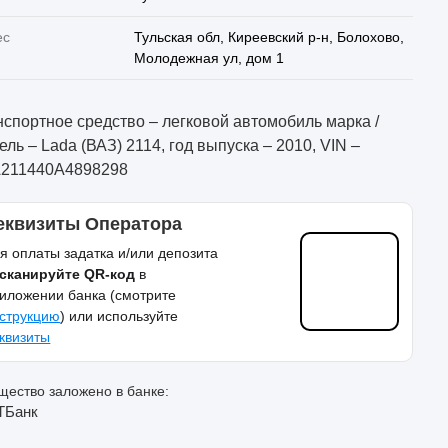
ес
Тульская обл, Киреевский р-н, Болохово,
Молодежная ул, дом 1
нспортное средство – легковой автомобиль марка /
ель – Lada (ВАЗ) 2114, год выпуска – 2010, VIN –
211440A4898298
еквизиты Оператора
я оплаты задатка и/или депозита
сканируйте QR-код
в
иложении банка (смотрите
струкцию
) или используйте
квизиты
ество заложено в банке:
ТБанк