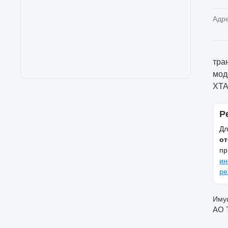
Адр
тра
мод
XTA
Р
Дл
от
пр
ин
ре
Имущ
АО 