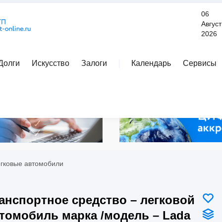
06
Август
2026
Долги
Искусство
Залоги
Календарь
Сервисы
Расширенный поиск
егковые автомобили
анспортное средство – легковой
томобиль марка /модель – Lada