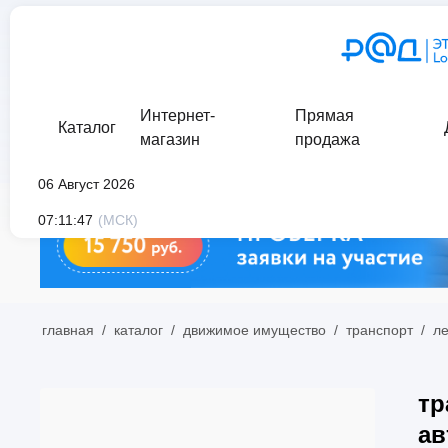
Интернет-
Прямая
Каталог
магазин
продажа
06 Август 2026
07:11:47
(МСК)
главная
/
каталог
/
движимое имущество
/
транспорт
/
л
тр
ав