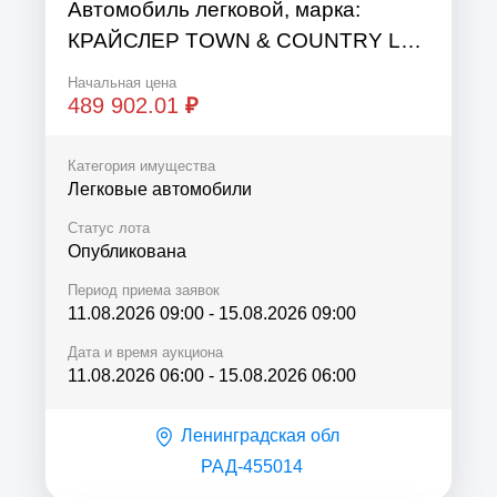
Автомобиль легковой, марка:
КРАЙСЛЕР TOWN & COUNTRY LX,
модель: КРАЙСЛЕР TOWN &
Начальная цена
COUNTRY LX, VIN:
489 902.01
₽
2C4GP54L54R517754, гос. рег.
номер: ...
Категория имущества
Легковые автомобили
Статус лота
Опубликована
Период приема заявок
11.08.2026 09:00
-
15.08.2026 09:00
Дата и время аукциона
11.08.2026 06:00
-
15.08.2026 06:00
Ленинградская обл
РАД-455014