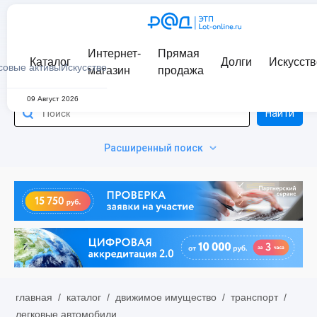
Интернет-
Прямая
Каталог
Долги
Искусств
совые активы
Искусство
магазин
продажа
09 Август 2026
Найти
Расширенный поиск
главная
/
каталог
/
движимое имущество
/
транспорт
/
легковые автомобили