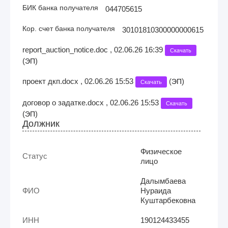
БИК банка получателя
044705615
Кор. счет банка получателя
30101810300000000615
report_auction_notice.doc , 02.06.26 16:39
Скачать
(
)
ЭП
проект дкп.docx , 02.06.26 15:53
(
)
ЭП
Скачать
договор о задатке.docx , 02.06.26 15:53
Скачать
(
)
ЭП
Должник
Физическое
Статус
лицо
Далымбаева
ФИО
Нураида
Куштарбековна
ИНН
190124433455