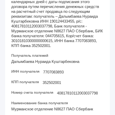
календарных дней с даты подписания этого
договора путем перечисления денежных средств
на расчетный счет продавца по следующим
реквизитам: получатель – Далымбаева Нураида
Куштарбековна ИНН 190124433455, р/с:
40817810112003037798, Банк получателя -
Мурманское отделение N8627 ПАО Сбербанк, БИК
банка получателя: 044705615, Кор/счет банка:
30101810300000000615, ИНН банка 7707083893,
КПП банка 352502001.
Получатель платежей
Далымбаева Нураида Куштарбековна
ИНН получателя
7707083893
КПП получателя
352502001
Номер счета получателя
40817810112003037798
Наименование банка получателя
Мурманское отделение N8627 ПАО Сбербанк