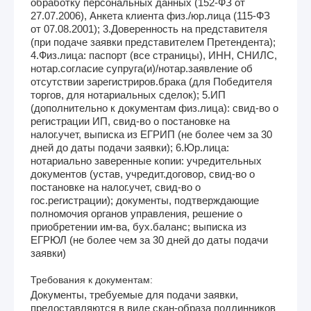
обработку персональных данных (152-ФЗ от
27.07.2006), Анкета клиента физ./юр.лица (115-ФЗ
от 07.08.2001); 3.Доверенность на представителя
(при подаче заявки представителем Претендента);
4.Физ.лица: паспорт (все страницы), ИНН, СНИЛС,
нотар.согласие супруга(и)/нотар.заявление об
отсутствии зарегистриров.брака (для Победителя
торгов, для нотариальных сделок); 5.ИП
(дополнительно к документам физ.лица): свид-во о
регистрации ИП, свид-во о постановке на
налог.учет, выписка из ЕГРИП (не более чем за 30
дней до даты подачи заявки); 6.Юр.лица:
нотариально заверенные копии: учредительных
документов (устав, учредит.договор, свид-во о
постановке на налог.учет, свид-во о
гос.регистрации); документы, подтверждающие
полномочия органов управления, решение о
приобретении им-ва, бух.баланс; выписка из
ЕГРЮЛ (не более чем за 30 дней до даты подачи
заявки)
Требования к документам:
Документы, требуемые для подачи заявки,
предоставляются в виде скан-образа подлинников