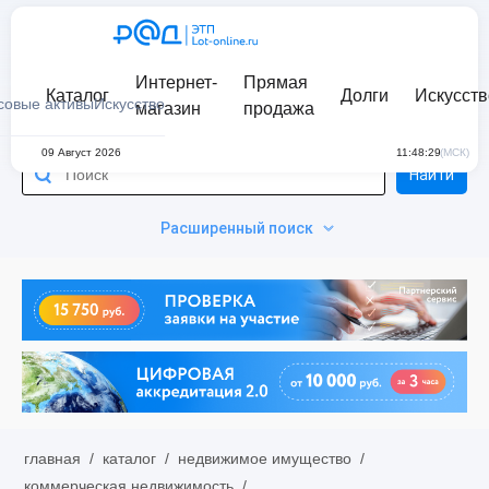
Интернет-
Прямая
Каталог
Долги
Искусств
совые активы
Искусство
магазин
продажа
09 Август 2026
11:48:29
(МСК)
Найти
Расширенный поиск
главная
/
каталог
/
недвижимое имущество
/
коммерческая недвижимость
/