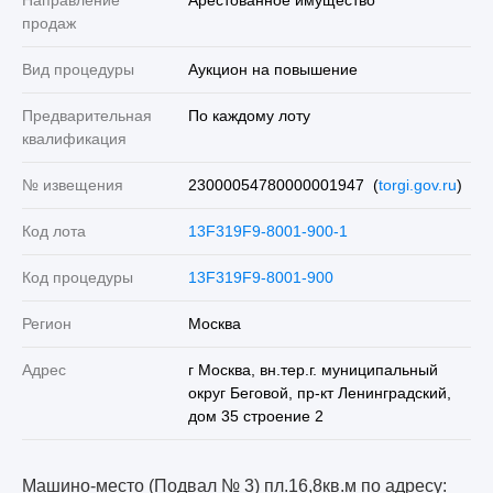
продаж
Вид процедуры
Аукцион на повышение
Предварительная
По каждому лоту
квалификация
№ извещения
23000054780000001947 (
torgi.gov.ru
)
Код лота
13F319F9-8001-900-1
Код процедуры
13F319F9-8001-900
Регион
Москва
Адрес
г Москва, вн.тер.г. муниципальный
округ Беговой, пр-кт Ленинградский,
дом 35 строение 2
Машино-место (Подвал № 3) пл.16,8кв.м по адресу: