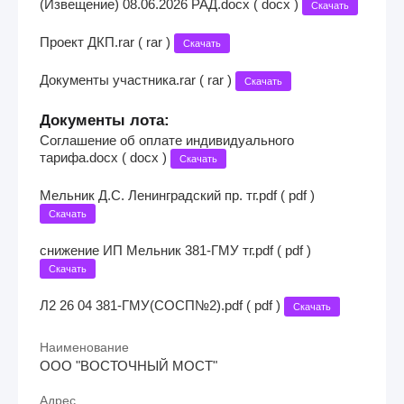
(Извещение) 08.06.2026 РАД.docx ( docx )
Скачать
Проект ДКП.rar ( rar )
Скачать
Документы участника.rar ( rar )
Скачать
Документы лота:
Соглашение об оплате индивидуального
тарифа.docx ( docx )
Скачать
Мельник Д.С. Ленинградский пр. тг.pdf ( pdf )
Скачать
снижение ИП Мельник 381-ГМУ тг.pdf ( pdf )
Скачать
Л2 26 04 381-ГМУ(СОСП№2).pdf ( pdf )
Скачать
Наименование
ООО "ВОСТОЧНЫЙ МОСТ"
Адрес