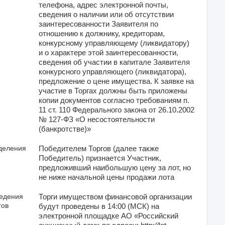
телефона, адрес электронной почты,
сведения о наличии или об отсутствии
заинтересованности Заявителя по
отношению к должнику, кредиторам,
конкурсному управляющему (ликвидатору)
и о характере этой заинтересованности,
сведения об участии в капитале Заявителя
конкурсного управляющего (ликвидатора),
предложение о цене имущества. К заявке на
участие в Торгах должны быть приложены
копии документов согласно требованиям п.
11 ст. 110 Федерального закона от 26.10.2002
№ 127-ФЗ «О несостоятельности
(банкротстве)»
деления
Победителем Торгов (далее также
Победитель) признается Участник,
предложивший наибольшую цену за лот, но
не ниже начальной цены продажи лота
ведения
Торги имуществом финансовой организации
гов
будут проведены в 14:00 (МСК) на
электронной площадке АО «Российский