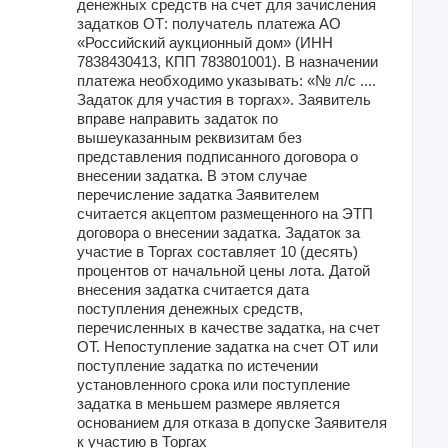
денежных средств на счет для зачисления
задатков ОТ: получатель платежа АО
«Российский аукционный дом» (ИНН
7838430413, КПП 783801001). В назначении
платежа необходимо указывать: «№ л/с ....
Задаток для участия в торгах». Заявитель
вправе направить задаток по
вышеуказанным реквизитам без
представления подписанного договора о
внесении задатка. В этом случае
перечисление задатка Заявителем
считается акцептом размещенного на ЭТП
договора о внесении задатка. Задаток за
участие в Торгах составляет 10 (десять)
процентов от начальной цены лота. Датой
внесения задатка считается дата
поступления денежных средств,
перечисленных в качестве задатка, на счет
ОТ. Непоступление задатка на счет ОТ или
поступление задатка по истечении
установленного срока или поступление
задатка в меньшем размере является
основанием для отказа в допуске Заявителя
к участию в Торгах