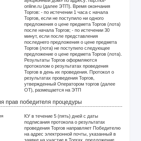
аукционный дом» по адресу: http://lot-
online.ru (далее ЭТП). Время окончания
Торгов: - по истечении 1 часа с начала
Торгов, если не поступило ни одного
предложения о цене предмета Торгов (лота)
после начала Торгов; - по истечении 30
минут, если после представления
последнего предложения о цене предмета
Торгов (лота) не поступило следующее
предложение о цене предмета Торгов (лота).
Результаты Торгов оформляются
протоколом о результатах проведения
Торгов в день их проведения. Протокол о
результатах проведения Торгов,
утвержденный Оператором торгов (далее
ОТ), размещается на ЭТП
я прав победителя процедуры
ия
КУ в течение 5 (пять) дней с даты
подписания протокола о результатах
проведения Торгов направляет Победителю
на адрес электронной почты, указанный в
заявке на участие в Торгах, предложение