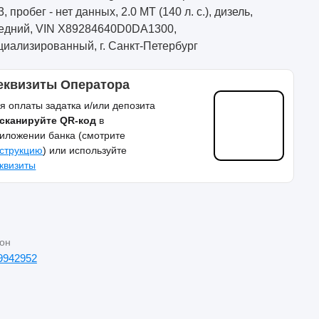
, пробег - нет данных, 2.0 MT (140 л. с.), дизель,
едний, VIN X89284640D0DA1300,
циализированный, г. Санкт-Петербург
еквизиты Оператора
я оплаты задатка и/или депозита
сканируйте QR-код
в
иложении банка (смотрите
струкцию
) или используйте
квизиты
он
9942952