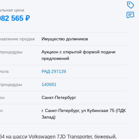
альная цена
082 565
₽
равление продаж
Имущество должников
 процедуры
Аукцион с открытой формой подачи
предложений
лота
РАД-297139
 процедуры
140681
он
Санкт-Петербург
ес
г. Санкт-Петербург, ул Кубинская 75 (ПДК
Запад)
64 на шасси Volkswagen 7JD Transporter, бежевый,