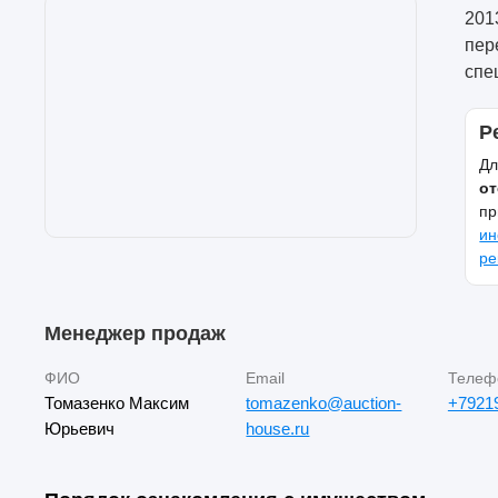
2013
пер
спе
Р
Дл
от
пр
ин
ре
Менеджер продаж
ФИО
Email
Телеф
Томазенко Максим
tomazenko@auction-
+7921
Юрьевич
house.ru