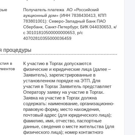
орые
Получатель платежа  АО «Российский 
аукционный дом» (ИНН 7838430413, КПП 
783801001): Северо-Западный Банк ПАО 
Сбербанк, Санкт-Петербург, БИК 044030653, к/
с 30101810500000000653, р/с 
40702810355000036459
я процедуры
стия в
К участию в Торгах допускаются
ументов
физические и юридические лица (далее –
Заявитель), зарегистрированные в
установленном порядке на ЭТП. Для
участия в Торгах Заявитель представляет
Оператору заявку на участие в Торгах.
Заявка на участие в Торгах должна
содержать: наименование, организационно-
правовую форму, место нахождения,
почтовый адрес (для юридического лица);
фамилию, имя, отчество, паспортные
данные, сведения о месте жительства (для
физического лица); номер контактного