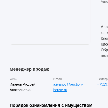
Адр
Апа
кв.
Кле
Кис
Обр
пол
Менеджер продаж
ФИО
Email
Телеф
Иванов Андрей
a.ivanov@auction-
+7919
Анатольевич
house.ru
Порядок ознакомления с имуществом