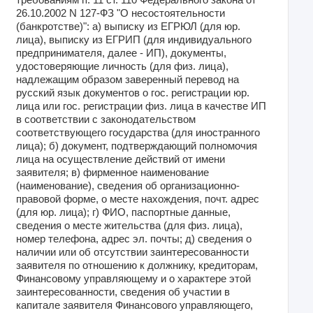
26.10.2002 N 127-ФЗ "О несостоятельности
(банкротстве)": а) выписку из ЕГРЮЛ (для юр.
лица), выписку из ЕГРИП (для индивидуального
предпринимателя, далее - ИП), документы,
удостоверяющие личность (для физ. лица),
надлежащим образом заверенный перевод на
русский язык документов о гос. регистрации юр.
лица или гос. регистрации физ. лица в качестве ИП
в соответствии с законодательством
соответствующего государства (для иностранного
лица); б) документ, подтверждающий полномочия
лица на осуществление действий от имени
заявителя; в) фирменное наименование
(наименование), сведения об организационно-
правовой форме, о месте нахождения, почт. адрес
(для юр. лица); г) ФИО, паспортные данные,
сведения о месте жительства (для физ. лица),
номер телефона, адрес эл. почты; д) сведения о
наличии или об отсутствии заинтересованности
заявителя по отношению к должнику, кредиторам,
Финансовому управляющему и о характере этой
заинтересованности, сведения об участии в
капитале заявителя Финансового управляющего,