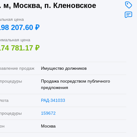
. м, Москва, п. Кленовское
альная цена
198 207.60
₽
имальная цена
174 781.17
₽
равление продаж
Имущество должников
 процедуры
Продажа посредством публичного
предложения
лота
РАД-341033
 процедуры
159672
он
Москва