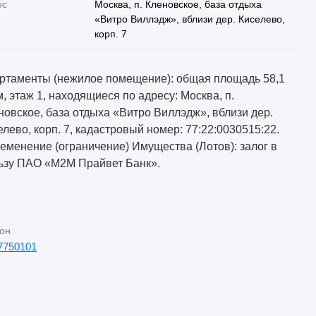
ес
Москва, п. Кленовское, база отдыха
«Витро Виллэдж», вблизи дер. Киселево,
корп. 7
ртаменты (нежилое помещение): общая площадь 58,1
 м, этаж 1, находящиеся по адресу: Москва, п.
новское, база отдыха «Витро Виллэдж», вблизи дер.
елево, корп. 7, кадастровый номер: 77:22:0030515:22.
еменение (ограничение) Имущества (Лотов): залог в
ьзу ПАО «М2М Прайвет Банк».
он
7750101