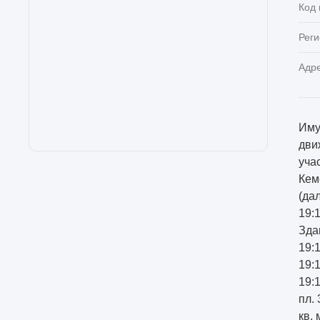
Код
Реги
Адр
Иму
дви
уча
Кем
(да
19:1
Здан
19:1
19:1
19:1
пл. 
кв. 