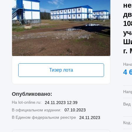
не
дв
10
уч
Ши
г.
Нач
Тизер лота
4 
Нап
Опубликовано:
На lot-online.ru:
24.11.2023 12:39
Вид
В официальном издании:
07.10.2023
В Едином федеральном реестре
24.11.2023
Код 