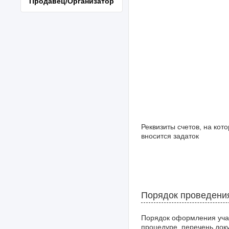
Продавец/Организатор
Реквизиты счетов, на кот
вносится задаток
Порядок проведени
Порядок оформления уча
процедуре, перечень док