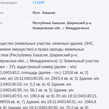
 процедуры
171599
он
Респ. Хакасия
ес
Республика Хакасия, Ширинский р-н;
Кемеровская обл., г. Междуреченск
щество (земельные участки, нежилые здания, ОНС,
жимое имущество) и права аренды земельных
стков (Республика Хакасия, Ширинский р-н;
еровская обл., г. Междуреченск): 1) Земельный участок
лее – ЗУ), кадастровый номер (далее – к/н)
1:040140:2, площадь (далее – пл.) 12016 кв. м; 2)
ие, к/н 19:11:040140:28, пл. 2943,4 кв. м; 3) Здание, к/н
1:040140:29, пл. 5,2 кв. м; 4) Здание, к/н
1:040140:30, пл. 56,1 кв. м; 5) Здание, к/н
1:040140:53, пл. 199,4 кв. м; 6) ЗУ, к/н 19:11:040140:21,
39054 кв. м; 7) Здание, к/н 19:11:040140:31, пл. 1064,8
м; 8) Здание, к/н 19:11:040140:50, пл. 70,2 кв. м; 9)