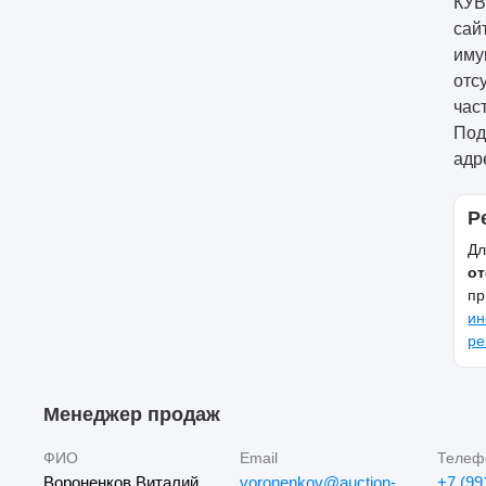
КУВ
сай
иму
отс
час
Под
адре
Р
Дл
от
пр
ин
ре
Менеджер продаж
ФИО
Email
Телеф
Вороненков Виталий
voronenkov@auction-
+7 (99