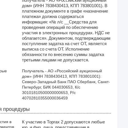
получатель - АО «Российский аукционный
дом» (ИНН 7838430413, КПП 783801001). В
платежном документе в графе «назначение
платежа» должна содержаться
информация: «№ л/с __Средства для
проведения операций по обеспечению
участия в электронных процедурах. НДС не
облагается». Документом, подтверждающим
поступление задатка на счет ОТ, является
выписка со счета ОТ. Исполнение
обязанности по внесению суммы задатка
третьими лицами не допускается.
орые
Получатель - АО «Российский аукционный 
дом» (ИНН 7838430413, КПП 783801001): 
Северо-Западный Банк ПАО Сбербанк, Санкт-
Петербург, БИК 044030653, К/с 
30101810500000000653, Р/с 
40702810355000036459
я процедуры
стия в
К участию в Торгах 2 допускаются любые
ументов
юр. и физ. лица, представившие в