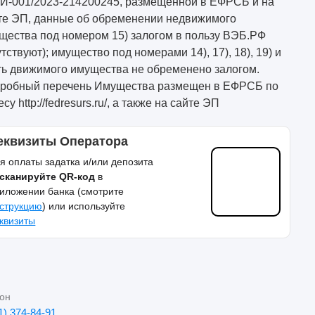
И-001/2023-214200245, размещенной в ЕФРСБ и на
те ЭП, данные об обременении недвижимого
щества под номером 15) залогом в пользу ВЭБ.РФ
утствуют); имущество под номерами 14), 17), 18), 19) и
ть движимого имущества не обременено залогом.
робный перечень Имущества размещен в ЕФРСБ по
су http://fedresurs.ru/, а также на сайте ЭП
еквизиты Оператора
я оплаты задатка и/или депозита
сканируйте QR-код
в
иложении банка (смотрите
струкцию
) или используйте
квизиты
он
1) 374-84-91