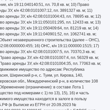
ие, к/н 19:11:040140:51, пл. 70,8 кв. м; 10) Право
ды ЗУ, к/н 42:08:0101007:12, пл. 3891327 кв. м; 11)
о аренды ЗУ, к/н 42:08:0101004:43, пл. 78695 кв. м; 12)
о аренды ЗУ, к/н 19:11:050101:295, пл. 12433 кв. м; 13)
о аренды ЗУ, к/н 19:11:050409:64, пл. 81219 кв. м; 14)
во аренды ЗУ, к/н 19:11:040901:52, пл. 1062741 кв. м;
 Объект незавершенного строительства (далее – ОНС),
42:08:0000000:455; 16) ОНС, к/н 19:11:000000:1515; 17)
о аренды ЗУ, к/н 42:08:0101007:5, пл. 70370,3 кв. м;
Право аренды ЗУ, к/н 42:08:0101007:4, пл. 56329 кв. м;
Право аренды ЗУ, к/н 42:08:0101004:35, пл. 77063 кв. м;
 движимое имущество по адресам: Республика
асия, Ширинский р-н, с. Туим, ул. Кирова, 140,
еровская обл., Междуречинский р-н, в количестве 108
 Обременение (ограничение): в составе Лота 1
щество под номерами с 1) по 13), 15), 16) и часть
жимого имущества находится в залоге в пользу
.РФ (в Выписке из ЕГРН от 20.09.2023 №