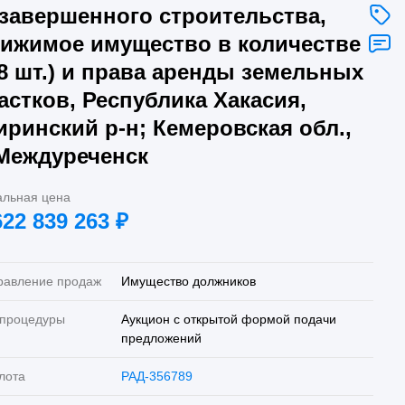
завершенного строительства,
ижимое имущество в количестве
8 шт.) и права аренды земельных
астков, Республика Хакасия,
ринский р-н; Кемеровская обл.,
 Междуреченск
альная цена
622 839 263
₽
равление продаж
Имущество должников
 процедуры
Аукцион с открытой формой подачи
предложений
лота
РАД-356789