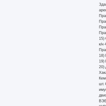
Здан
арен
Прав
Прав
Прав
Пра
15)
к/н 
Прав
18) 
19) 
20)
Хак
Кем
шт.
иму
дви
ВЭБ