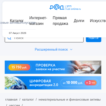
Интернет-
Прямая
Каталог
Долги
Искусств
совые активы
Искусство
магазин
продажа
07 Август 2026
Найти
Расширенный поиск
главная
/
каталог
/
нематериальные и финансовые активы
/
цессии
/