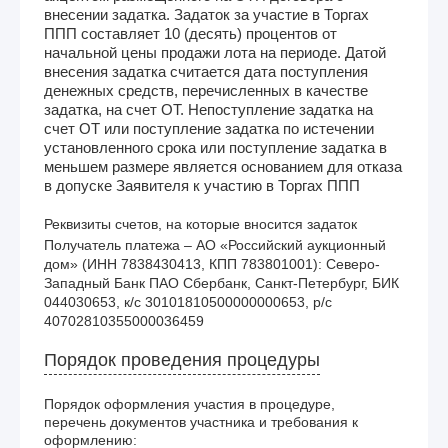
внесении задатка. Задаток за участие в Торгах
ППП составляет 10 (десять) процентов от
начальной цены продажи лота на периоде. Датой
внесения задатка считается дата поступления
денежных средств, перечисленных в качестве
задатка, на счет ОТ. Непоступление задатка на
счет ОТ или поступление задатка по истечении
установленного срока или поступление задатка в
меньшем размере является основанием для отказа
в допуске Заявителя к участию в Торгах ППП
Реквизиты счетов, на которые вносится задаток
Получатель платежа – АО «Российский аукционный 
дом» (ИНН 7838430413, КПП 783801001): Северо-
Западный Банк ПАО Сбербанк, Санкт-Петербург, БИК 
044030653, к/с 30101810500000000653, р/с 
40702810355000036459
Порядок проведения процедуры
Порядок оформления участия в процедуре,
перечень документов участника и требования к
оформлению: