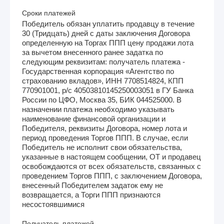
Сроки платежей
Победитель обязан уплатить продавцу в течение
30 (Тридцать) дней с даты заключения Договора
определенную на Торгах ППП цену продажи лота
за вычетом внесенного ранее задатка по
следующим реквизитам: получатель платежа -
Государственная корпорация «Агентство по
страхованию вкладов», ИНН 7708514824, КПП
770901001, р/с 40503810145250003051 в ГУ Банка
России по ЦФО, Москва 35, БИК 044525000. В
назначении платежа необходимо указывать
наименование финансовой организации и
Победителя, реквизиты Договора, номер лота и
период проведения Торгов ППП. В случае, если
Победитель не исполнит свои обязательства,
указанные в настоящем сообщении, ОТ и продавец
освобождаются от всех обязательств, связанных с
проведением Торгов ППП, с заключением Договора,
внесенный Победителем задаток ему не
возвращается, а Торги ППП признаются
несостоявшимися
Получатель платежей