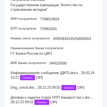
Государственная корпорация "Агентство по
страхованию вкладов"
ИНН получателя
7708514824
КПП получателя
770901001
Номер счета получателя
40503810145250003051
Наименование банка получателя
ГУ Банка России по ЦФО
БИК банка получателя
044525000
Информационное сообщение (ДКП).docx , 29.02.24
12:27
(
)
ЭП
Скачать
Dog_cessii.doc , 28.12.23 09:52
(
)
ЭП
Скачать
Договор о задатке (торги ППП банкротство ).doc ,
28.12.23 09:52
(
)
ЭП
Скачать