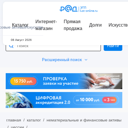
Интернет-
Прямая
Каталог
Долги
Искусств
совые активы
Искусство
магазин
продажа
08 Август 2026
Найти
Расширенный поиск
главная
/
каталог
/
нематериальные и финансовые активы
/
цессии
/