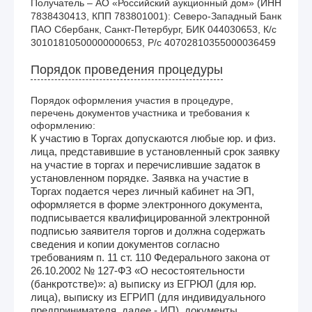
Получатель – АО «Российский аукционный дом» (ИНН 
7838430413, КПП 783801001): Северо-Западный Банк 
ПАО Сбербанк, Санкт-Петербург, БИК 044030653, К/с 
30101810500000000653, Р/с 40702810355000036459
Порядок проведения процедуры
Порядок оформления участия в процедуре,
перечень документов участника и требования к
оформлению:
К участию в Торгах допускаются любые юр. и физ.
лица, представившие в установленный срок заявку
на участие в торгах и перечислившие задаток в
установленном порядке. Заявка на участие в
Торгах подается через личный кабинет на ЭП,
оформляется в форме электронного документа,
подписывается квалифицированной электронной
подписью заявителя торгов и должна содержать
сведения и копии документов согласно
требованиям п. 11 ст. 110 Федерального закона от
26.10.2002 № 127-ФЗ «О несостоятельности
(банкротстве)»: а) выписку из ЕГРЮЛ (для юр.
лица), выписку из ЕГРИП (для индивидуального
предпринимателя, далее - ИП), документы,