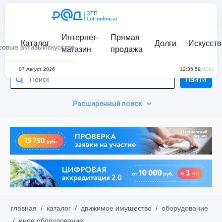
Интернет-
Прямая
Каталог
Долги
Искусств
совые активы
Искусство
магазин
продажа
07 Август 2026
12:35:59
(МСК)
Найти
Расширенный поиск
главная
/
каталог
/
движимое имущество
/
оборудование
/
иное оборудование