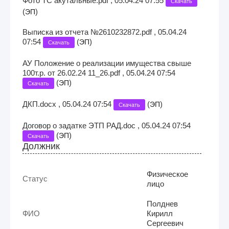
Фото ТС акутальные.pdf , 05.04.24 07:55
Скачать
(
)
ЭП
Выписка из отчета №2610232872.pdf , 05.04.24
07:54
(
)
ЭП
Скачать
АУ Положение о реализации имущества свыше
100т.р. от 26.02.24 11_26.pdf , 05.04.24 07:54
(
)
ЭП
Скачать
ДКП.docx , 05.04.24 07:54
(
)
ЭП
Скачать
Договор о задатке ЭТП РАД.doc , 05.04.24 07:54
(
)
ЭП
Скачать
Должник
Физическое
Статус
лицо
Полднев
ФИО
Кирилл
Сергеевич