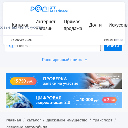
Интернет-
Прямая
Каталог
Долги
Искусств
совые активы
Искусство
магазин
продажа
06 Август 2026
16:11:14
(МСК)
Найти
Расширенный поиск
главная
/
каталог
/
движимое имущество
/
транспорт
/
легковые автомобили