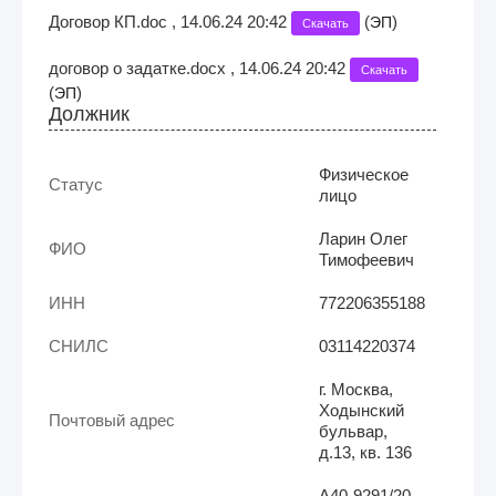
Договор КП.doc , 14.06.24 20:42
(
)
ЭП
Скачать
договор о задатке.docx , 14.06.24 20:42
Скачать
(
)
ЭП
Должник
Физическое
Статус
лицо
Ларин Олег
ФИО
Тимофеевич
ИНН
772206355188
СНИЛС
03114220374
г. Москва,
Ходынский
Почтовый адрес
бульвар,
д.13, кв. 136
А40-9291/20-