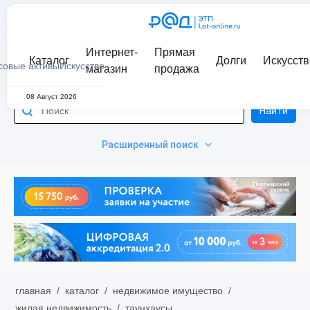
Интернет-
Прямая
Каталог
Долги
Искусств
совые активы
Искусство
магазин
продажа
08 Август 2026
Найти
Расширенный поиск
главная
/
каталог
/
недвижимое имущество
/
жилая недвижимость
/
таунхаусы