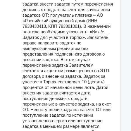
задатка внести задаток путем перечисления
денежных средств на счет для зачисления
задатков ОТ: получатель платежа – АО
«Российский аукционный дом» (ИНН
7838430413, КПП 783801001). В назначении
платежа необходимо указывать: «№ л/с ....
Задаток для участия в торгах». Заявитель
вправе направить задаток по
вышеуказанным реквизитам без
представления подписанного договора о
внесении задатка. В этом случае
перечисление задатка Заявителем
считается акцептом размещенного на ЭТП
договора о внесении задатка. Задаток за
участие в Торгах составляет 10 (десять)
процентов от начальной цены лота. Датой
внесения задатка считается дата
поступления денежных средств,
перечисленных в качестве задатка, на счет
ОТ. Непоступление задатка на счет ОТ или
поступление задатка по истечении
установленного срока или поступление
задатка в меньшем размере является