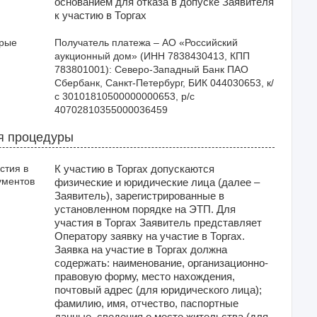
основанием для отказа в допуске Заявителя
к участию в Торгах
орые
Получатель платежа – АО «Российский 
аукционный дом» (ИНН 7838430413, КПП 
783801001): Северо-Западный Банк ПАО 
Сбербанк, Санкт-Петербург, БИК 044030653, к/
с 30101810500000000653, р/с 
40702810355000036459
я процедуры
стия в
К участию в Торгах допускаются
ументов
физические и юридические лица (далее –
Заявитель), зарегистрированные в
установленном порядке на ЭТП. Для
участия в Торгах Заявитель представляет
Оператору заявку на участие в Торгах.
Заявка на участие в Торгах должна
содержать: наименование, организационно-
правовую форму, место нахождения,
почтовый адрес (для юридического лица);
фамилию, имя, отчество, паспортные
данные, сведения о месте жительства (для