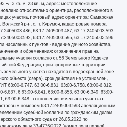
93 +/- 3 кв. м, 23 кв. м, адрес: местоположение
ановлено относительно ориентира, расположенного в
ницах участка, почтовый адрес ориентира: Самарская
., Волжский р-н, с. п. Курумоч, кадастровые номера
17:2405003:486, 63:17:2405003:487, 63:17:2405003:593,
17:2405003:592, 63:17:2405003:595, 63:17:2405003:596,
ли населенных пунктов - ведение дачного хозяйства,
аничения и обременения: ограничения прав на
ельные участки согласно ст. 56 Земельного Кодекса
сийской Федерации, приаэродромные территории,
ть земельного участка находится в водоохранной зоне
ного объекта (озера), срок действия не установлен,
Т 63:00-6.747, 63:00-6.831, 63:00-6.758, 63:00-6.812,
0-6.837, 6.63:00-6.841, 63:00-6.853, 63:00-6.349, 63:00-
61, 63:00-6.348, в отношении земельного участка с
астровым номером 63:17:2405003:593 апелляционным
еделением судебной коллегии по гражданским делам
арского областного суда от 26.05.2022 по
жданскому делу 33-4776/2022 (номер дела первой