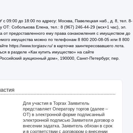
09:00 до 18:00 по адресу: Москва, Павелецкая наб., д. 8, тел. 8-
 у ОТ: Соболькова Елена, тел.: 8 (967) 246-44-29 (мск+1 час), эл.
каза от предоставленного ему права ознакомления с имуществом до
уемого имущества можно по телефонам 8 800 200-08-05 или 8 800
йте https://www.torgiasv.ru/ в карточке заинтересовавшего лота.
ся в разделе «Как купить имущество» на сайте
 «Российский аукционный дом», 190000, Санкт-Петербург, пер.
частия
Для участия в Торгах Заявитель
представляет Оператору торгов (далее –
ОТ) в электронной форме подписанный
электронной подписью Заявителя договор о
внесении задатка. Заявитель обязан в срок
и в соответствии с договором о внесении