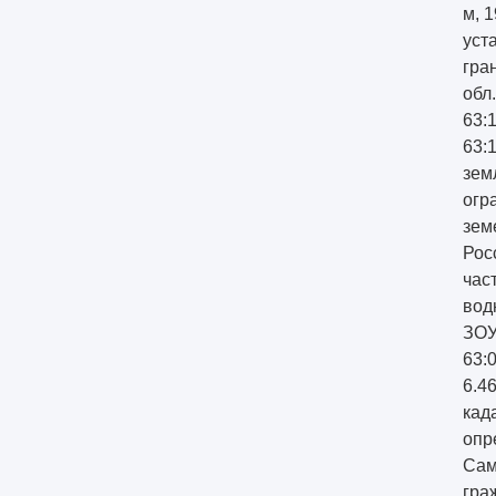
м, 1
уст
гра
обл
63:
63:
зем
огр
зем
Рос
час
вод
ЗОУИ
63:0
6.4
кад
опр
Сам
гра