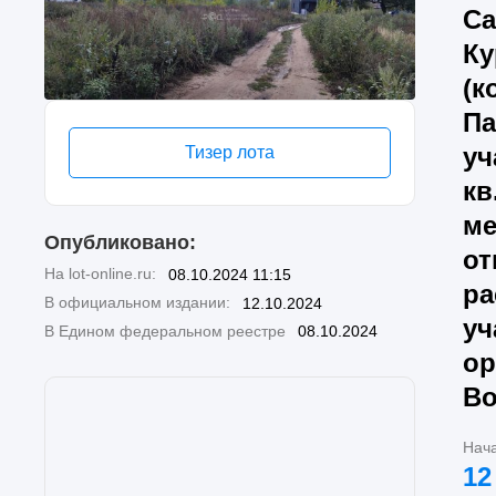
Са
Ку
(к
Па
уч
Тизер лота
кв
ме
Опубликовано:
от
На lot-online.ru:
08.10.2024 11:15
ра
В официальном издании:
12.10.2024
уч
В Едином федеральном реестре
08.10.2024
ор
Во
Нач
12