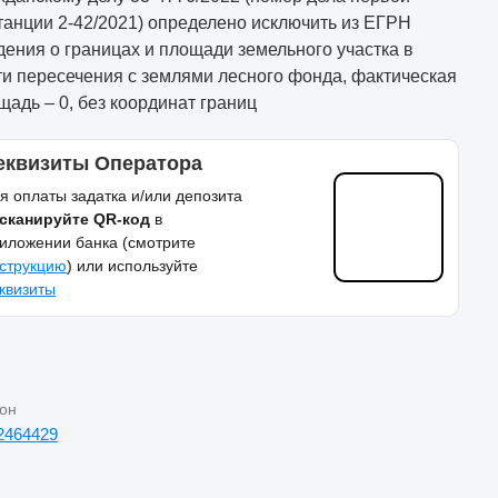
танции 2-42/2021) определено исключить из ЕГРН
дения о границах и площади земельного участка в
ти пересечения с землями лесного фонда, фактическая
щадь – 0, без координат границ
еквизиты Оператора
я оплаты задатка и/или депозита
сканируйте QR-код
в
иложении банка (смотрите
струкцию
) или используйте
квизиты
он
2464429