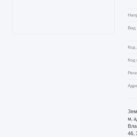
Нап
Вид
Код 
Код
Реги
Адр
Земе
м, а
Вла
46, 