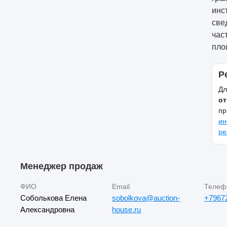
инс
све
час
пло
Р
Дл
от
пр
ин
ре
Менеджер продаж
ФИО
Email
Телеф
Соболькова Елена
sobolkova@auction-
+7967
Александровна
house.ru