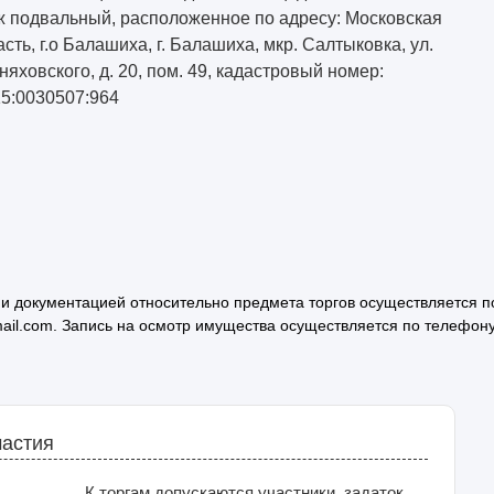
ж подвальный, расположенное по адресу: Московская
асть, г.о Балашиха, г. Балашиха, мкр. Салтыковка, ул.
няховского, д. 20, пом. 49, кадастровый номер:
15:0030507:964
и документацией относительно предмета торгов осуществляется п
ail.com. Запись на осмотр имущества осуществляется по телефон
частия
К торгам допускаются участники, задаток