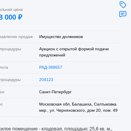
альная цена
8 000
₽
равление продаж
Имущество должников
 процедуры
Аукцион с открытой формой подачи
предложений
лота
РАД-388657
 процедуры
204123
он
Санкт-Петербург
ес
Московская обл, Балашиха, Салтыковка
мкр., ул. Черняховского, дом 20, пом. 49
илое помещение - кладовая, площадью: 25,6 кв. м.,