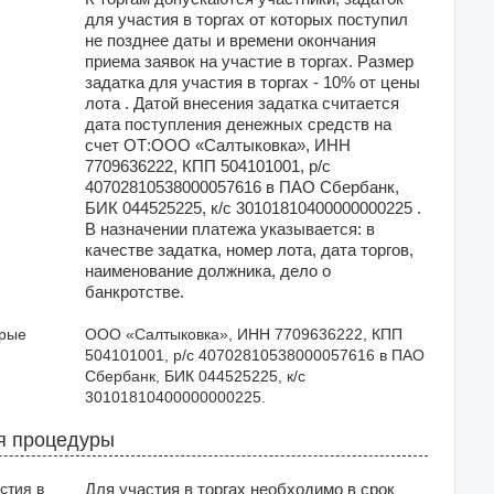
для участия в торгах от которых поступил
не позднее даты и времени окончания
приема заявок на участие в торгах. Размер
задатка для участия в торгах - 10% от цены
лота . Датой внесения задатка считается
дата поступления денежных средств на
счет ОТ:ООО «Салтыковка», ИНН
7709636222, КПП 504101001, р/с
40702810538000057616 в ПАО Сбербанк,
БИК 044525225, к/с 30101810400000000225 .
В назначении платежа указывается: в
качестве задатка, номер лота, дата торгов,
наименование должника, дело о
банкротстве.
орые
ООО «Салтыковка», ИНН 7709636222, КПП 
504101001, р/с 40702810538000057616 в ПАО 
Сбербанк, БИК 044525225, к/с 
30101810400000000225.
я процедуры
стия в
Для участия в торгах необходимо в срок