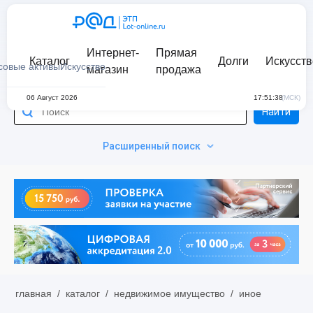
Интернет-
Прямая
Каталог
Долги
Искусств
совые активы
Искусство
магазин
продажа
06 Август 2026
17:51:38
(МСК)
Найти
Расширенный поиск
главная
/
каталог
/
недвижимое имущество
/
иное