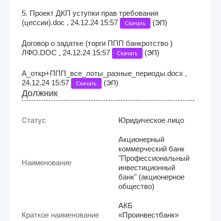
5. Проект ДКП уступки прав требования
(цессии).doc , 24.12.24 15:57
(
)
ЭП
Скачать
Договор о задатке (торги ППП банкротство )
ЛФО.DOC , 24.12.24 15:57
(
)
ЭП
Скачать
А_откр+ППП_все_лоты_разные_периоды.docx ,
24.12.24 15:57
(
)
ЭП
Скачать
Должник
Статус
Юридическое лицо
Акционерный
коммерческий банк
"Профессиональный
Наименование
инвестиционный
банк" (акционерное
общество)
АКБ
Краткое наименование
«Проинвестбанк»