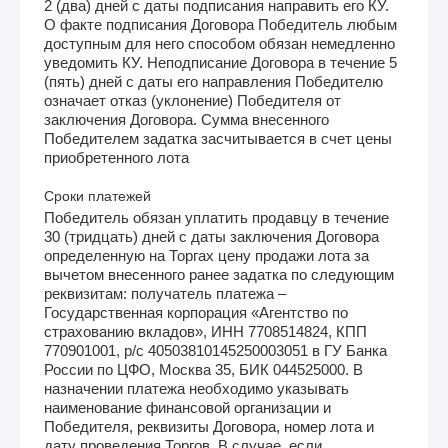
2 (два) дней с даты подписания направить его КУ.
О факте подписания Договора Победитель любым
доступным для него способом обязан немедленно
уведомить КУ. Неподписание Договора в течение 5
(пять) дней с даты его направления Победителю
означает отказ (уклонение) Победителя от
заключения Договора. Сумма внесенного
Победителем задатка засчитывается в счет цены
приобретенного лота
Сроки платежей
Победитель обязан уплатить продавцу в течение
30 (тридцать) дней с даты заключения Договора
определенную на Торгах цену продажи лота за
вычетом внесенного ранее задатка по следующим
реквизитам: получатель платежа –
Государственная корпорация «Агентство по
страхованию вкладов», ИНН 7708514824, КПП
770901001, р/с 40503810145250003051 в ГУ Банка
России по ЦФО, Москва 35, БИК 044525000. В
назначении платежа необходимо указывать
наименование финансовой организации и
Победителя, реквизиты Договора, номер лота и
дату проведения Торгов. В случае, если