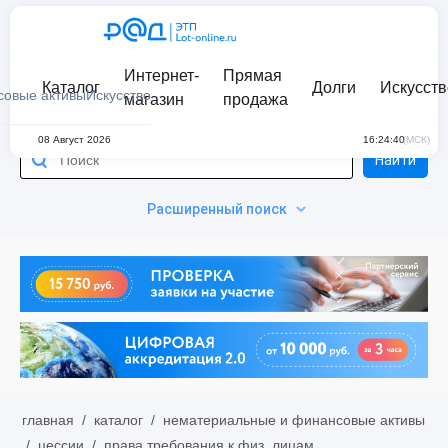
Интернет-
Прямая
Каталог
Долги
Искусств
совые активы
Искусство
магазин
продажа
08 Август 2026
16:24:40
(МСК)
Найти
Расширенный поиск
главная
/
каталог
/
нематериальные и финансовые активы
/
цессии
/
права требования к физ. лицам