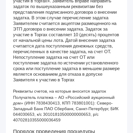
участия в торгах». Заявитель вправе направить
задаток по вышеуказанным реквизитам без
представления подписанного договора о внесении
задатка. В этом случае перечисление задатка
Заявителем считается акцептом размещенного на
ЭТП договора о внесении задатка. Задаток за
участие в Торгах составляет 10 (десять) процентов
от начальной цены лота. Датой внесения задатка
считается дата поступления денежных средств,
перечисленных в качестве задатка, на счет ОТ.
Непоступление задатка на счет ОТ или
поступление задатка по истечении установленного
срока или поступление задатка в меньшем размере
является основанием для отказа в допуске
Заявителя к участию в Торгах
Реквизиты счетов, на которые вносится задаток
Получатель платежа – АО «Российский аукционный 
дом» (ИНН 7838430413, КПП 783801001): Северо-
Западный Банк ПАО Сбербанк, Санкт-Петербург, БИК 
044030653, к/с 30101810500000000653, р/с 
40702810355000036459
Порядок проведения процедуры