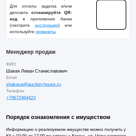
Для оплаты задатка и/или
депозита
отсканируйте QR-
код
в приложении банка
(смотрите
инструкцию
) или
используйте
реквизиты
Менеджер продаж
ФИО
Шакая Леван Станиславович
Email
shakaya@auction-house.ru
Телефон
+79672464423
Порядок ознакомления с имуществом
Информацию о реализуемом имуществе можно получить у
КУ с 10:00 до 17:00 по адресу: г. Казань, ул. Чернышевского,