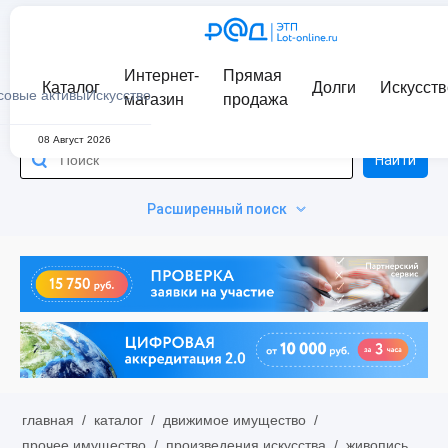
Интернет-
Прямая
Каталог
Долги
Искусств
совые активы
Искусство
магазин
продажа
08 Август 2026
Найти
Расширенный поиск
главная
/
каталог
/
движимое имущество
/
прочее имущество
/
произведения искусства
/
живопись