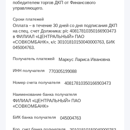
победителем торгов ДКП от Финансового
управляющего.
Сроки платежей
Оплата – в течение 30 дней со дня подписания ДКП
на спец. счет Должника: р/с 40817810350166903473
в ФИЛИАЛ «ЦЕНТРАЛЬНЫЙ» ПАО
«СОВКОМБАНК», к/с 30101810150040000763, БИК
045004763.
Получатель платежей
Маркус Лариса Ивановна
ИНН получателя
770305199088
Номер счета получателя
40817810350166903473
Наименование банка получателя
ФИЛИАЛ «ЦЕНТРАЛЬНЫЙ» ПАО
«СОВКОМБАНК»
БИК банка получателя
045004763
Кор. счет банка получателя
30101810150040000763