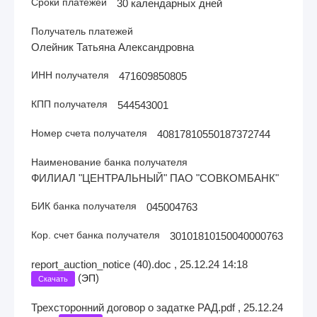
Сроки платежей
30 календарных дней
Получатель платежей
Олейник Татьяна Александровна
ИНН получателя
471609850805
КПП получателя
544543001
Номер счета получателя
40817810550187372744
Наименование банка получателя
ФИЛИАЛ "ЦЕНТРАЛЬНЫЙ" ПАО "СОВКОМБАНК"
БИК банка получателя
045004763
Кор. счет банка получателя
30101810150040000763
report_auction_notice (40).doc , 25.12.24 14:18
(
)
ЭП
Скачать
Трехсторонний договор о задатке РАД.pdf , 25.12.24