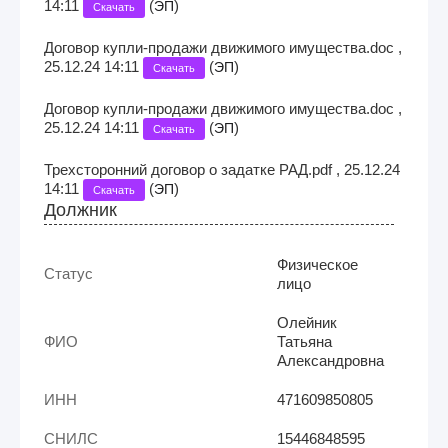
14:11
(
)
ЭП
Скачать
Договор купли-продажи движимого имущества.doc ,
25.12.24 14:11
(
)
ЭП
Скачать
Договор купли-продажи движимого имущества.doc ,
25.12.24 14:11
(
)
ЭП
Скачать
Трехсторонний договор о задатке РАД.pdf , 25.12.24
14:11
(
)
ЭП
Скачать
Должник
Физическое
Статус
лицо
Олейник
ФИО
Татьяна
Александровна
ИНН
471609850805
СНИЛС
15446848595