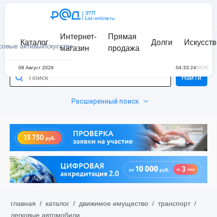
Интернет-
Прямая
Каталог
Долги
Искусств
совые активы
Искусство
магазин
продажа
08 Август 2026
04:33:24
(МСК)
Найти
Расширенный поиск
главная
/
каталог
/
движимое имущество
/
транспорт
/
легковые автомобили