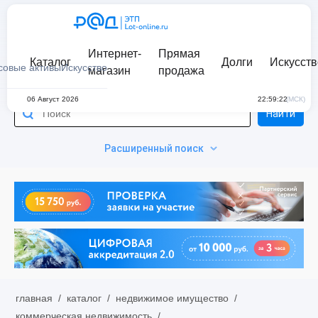
Интернет-
Прямая
Каталог
Долги
Искусств
совые активы
Искусство
магазин
продажа
06 Август 2026
22:59:22
(МСК)
Найти
Расширенный поиск
главная
/
каталог
/
недвижимое имущество
/
коммерческая недвижимость
/