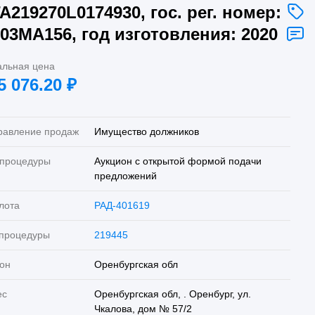
A219270L0174930, гос. рег. номер:
03МА156, год изготовления: 2020
альная цена
5 076.20
₽
равление продаж
Имущество должников
 процедуры
Аукцион с открытой формой подачи
предложений
лота
РАД-401619
 процедуры
219445
он
Оренбургская обл
ес
Оренбургская обл, . Оренбург, ул.
Чкалова, дом № 57/2