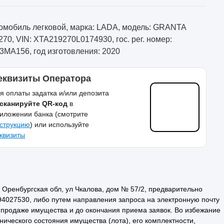
омобиль легковой, марка: LADA, модель: GRANTA
270, VIN: XTA219270L0174930, гос. рег. номер:
3МА156, год изготовления: 2020
еквизиты Оператора
я оплаты задатка и/или депозита
сканируйте QR-код
в
иложении банка (смотрите
струкцию
) или используйте
квизиты
Оренбургская обл, ул Чкалова, дом № 57/2, предварительно
4027530, либо путем направления запроса на электронную почту
 продаже имущества и до окончания приема заявок. Во избежание
ического состояния имущества (лота), его комплектности,