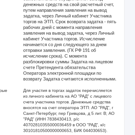
денежных средств на свой расчетный счет,
путем направления заявления на вывод
задатка, через Личный кабинет Участника
торгов на ЭТП. Срок возврата задатка - пять
рабочих дней с момента направления
заявления на вывод задатка, через Личный
кабинет Участника торгов. Исчисление
начинается со дня следующего за днем
отправки заявления. (ГК РФ 191 об
исчислении срока). С момента
разблокировки суммы Задатка на лицевом
счете Претендента обязательства
Оператора электронной площадки по
возврату Задатка считаются исполненными.
орые
Для участия в торгах задаток перечисляется 
из личного кабинета на АО "РАД" с лицевого 
счета участника торгов. Денежные средства 
вносятся на счет оператора ЭТП: АО "РАД", г 
Санкт-Петербург, пер Гривцова, д 5 лит. В; АО 
"РАД" (ИНН 7838430413, р/с 
40702810355000036459 в ООО "РАД", к/с 
30101810500000000653, БИК 044030653). 