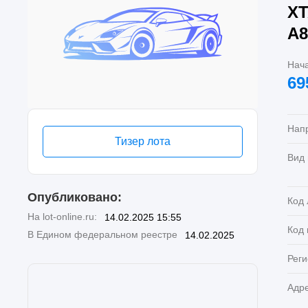
XT
А8
Нач
69
Нап
Тизер лота
Вид
Опубликовано:
Код 
На lot-online.ru:
14.02.2025 15:55
Код
В Едином федеральном реестре
14.02.2025
Реги
Адр