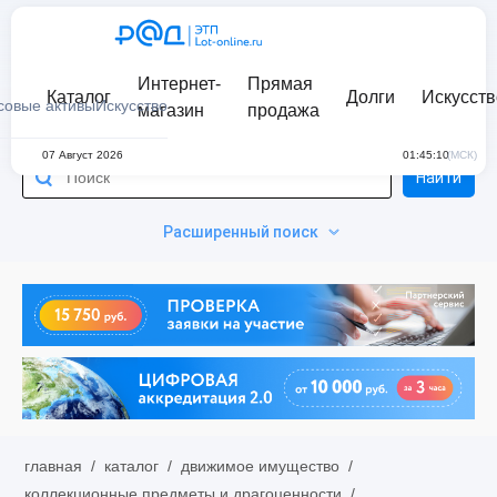
Интернет-
Прямая
Каталог
Долги
Искусств
совые активы
Искусство
магазин
продажа
07 Август 2026
01:45:10
(МСК)
Найти
Расширенный поиск
главная
/
каталог
/
движимое имущество
/
коллекционные предметы и драгоценности
/