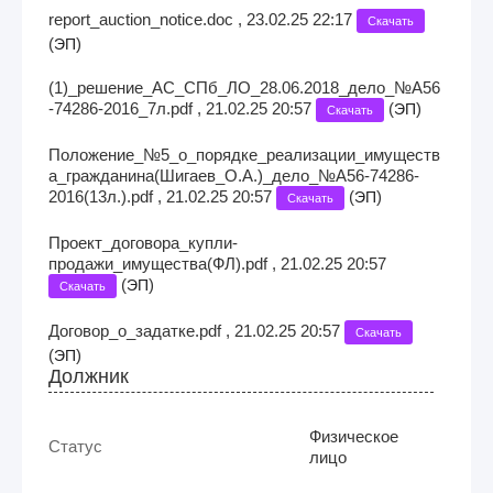
report_auction_notice.doc , 23.02.25 22:17
Скачать
(
)
ЭП
(1)_решение_АС_СПб_ЛО_28.06.2018_дело_№A56
-74286-2016_7л.pdf , 21.02.25 20:57
(
)
ЭП
Скачать
Положение_№5_о_порядке_реализации_имуществ
а_гражданина(Шигаев_О.А.)_дело_№А56-74286-
2016(13л.).pdf , 21.02.25 20:57
(
)
ЭП
Скачать
Проект_договора_купли-
продажи_имущества(ФЛ).pdf , 21.02.25 20:57
(
)
ЭП
Скачать
Договор_о_задатке.pdf , 21.02.25 20:57
Скачать
(
)
ЭП
Должник
Физическое
Статус
лицо