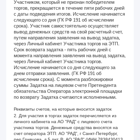
Участником, который не признан победителем
торгов, прекращается в течение пяти рабочих дней
с даты подведения итогов. Исчисление начинается
следующего со дня (ГК РФ 191 об исчислении
срока). Участник самостоятельно осуществляет
вывод денежных средств на свой расчетный счет,
путем направления заявления на вывод задатка,
через Личный кабинет Участника торгов на ЭТП.
Срок возврата задатка - пять рабочих дней с
момента направления заявления на вывод задатка,
через Личный кабинет Участника торгов.
Исчисление начинается со дня следующего за
днем отправки заявления. (ГК РФ 191 об
исчислении срока). С момента разблокировки
суммы Задатка на лицевом счете Претендента
обязательства Оператора электронной площадки
по возврату Задатка считаются исполненными.
Реквизиты счетов, на которые вносится задаток
2. Для участия в торгах задаток перечисляется из 
личного кабинета на АО "РАД" с лицевого счета 
участника торгов. Денежные средства вносятся на 
счет оператора ЭТП: АО "РАД", г Санкт-Петербург, 
пер Гривцова, д 5 лит. В; АО "РАД" (ИНН 7838430413, 