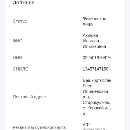
Должник
Физическое
Статус
лицо
Аюпова
ФИО
Ильгиза
Ильгизовна
ИНН
022501670919
СНИЛС
13457147156
Башкортостан
Респ,
Илишевский
Почтовый адрес
р-н,
Старокуктово
с, Каракай ул,
5
А07-
Реквизиты судебного акта