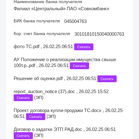
Наименование банка получателя
Филиал «Центральный» ПАО «Совкомбанк»
БИК банка получателя
045004763
Кор. счет банка получателя
30101810150040000763
фото ТС.pdf , 26.02.25 06:51
Скачать
АУ Положение о реализации имущества свыше
100т.р..pdf , 26.02.25 06:51
Скачать
Решение об оценке.pdf , 26.02.25 06:51
Скачать
report_auction_notice (37).doc , 26.02.25 15:52
(
)
ЭП
Скачать
Проект договора купли-продажи ТС.docx , 26.02.25
06:51
(
)
ЭП
Скачать
Договор о задатке ЭТП РАД.doc , 26.02.25 06:51
(
)
ЭП
Скачать