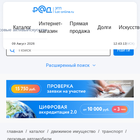
Интернет-
Прямая
Каталог
Долги
Искусств
совые активы
Искусство
магазин
продажа
09 Август 2026
12:43:13
(МСК)
Найти
Расширенный поиск
главная
/
каталог
/
движимое имущество
/
транспорт
/
легковые автомобили