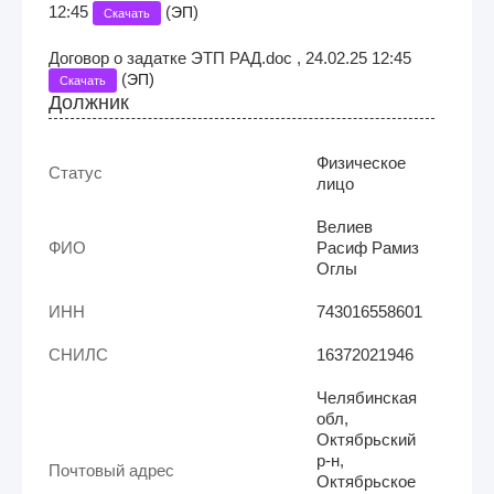
12:45
(
)
ЭП
Скачать
Договор о задатке ЭТП РАД.doc , 24.02.25 12:45
(
)
ЭП
Скачать
Должник
Физическое
Статус
лицо
Велиев
ФИО
Расиф Рамиз
Оглы
ИНН
743016558601
СНИЛС
16372021946
Челябинская
обл,
Октябрьский
р-н,
Почтовый адрес
Октябрьское