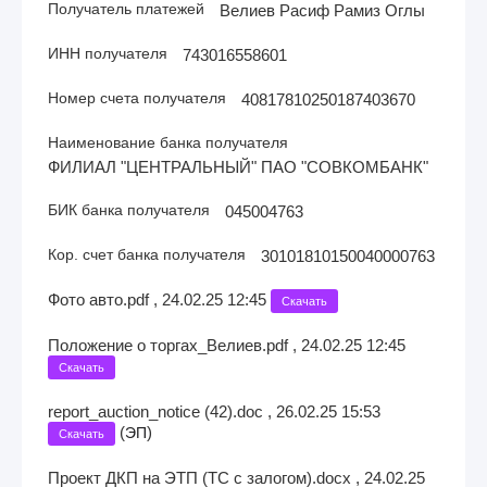
Получатель платежей
Велиев Расиф Рамиз Оглы
ИНН получателя
743016558601
Номер счета получателя
40817810250187403670
Наименование банка получателя
ФИЛИАЛ "ЦЕНТРАЛЬНЫЙ" ПАО "СОВКОМБАНК"
БИК банка получателя
045004763
Кор. счет банка получателя
30101810150040000763
Фото авто.pdf , 24.02.25 12:45
Скачать
Положение о торгах_Велиев.pdf , 24.02.25 12:45
Скачать
report_auction_notice (42).doc , 26.02.25 15:53
(
)
ЭП
Скачать
Проект ДКП на ЭТП (ТС с залогом).docx , 24.02.25