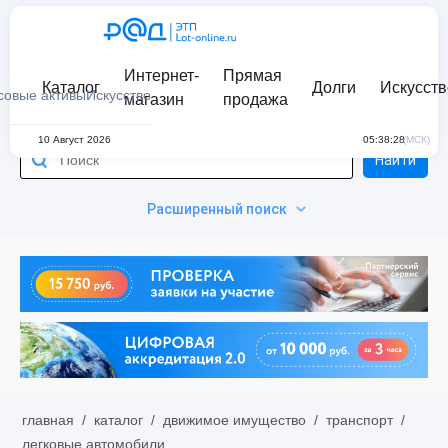
Интернет-
Прямая
Каталог
Долги
Искусств
совые активы
Искусство
магазин
продажа
10 Август 2026
05:38:28
(МСК)
Найти
Расширенный поиск
главная
/
каталог
/
движимое имущество
/
транспорт
/
легковые автомобили