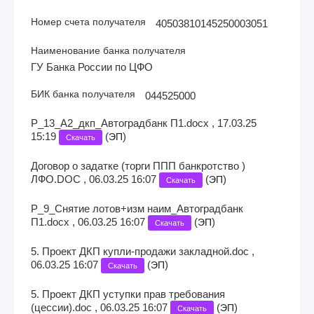
Номер счета получателя
40503810145250003051
Наименование банка получателя
ГУ Банка России по ЦФО
БИК банка получателя
044525000
Р_13_A2_дкп_Автоградбанк П1.docx , 17.03.25
15:19
(
)
ЭП
Скачать
Договор о задатке (торги ППП банкротство )
ЛФО.DOC , 06.03.25 16:07
(
)
ЭП
Скачать
Р_9_Снятие лотов+изм наим_Автоградбанк
П1.docx , 06.03.25 16:07
(
)
ЭП
Скачать
5. Проект ДКП купли-продажи закладной.doc ,
06.03.25 16:07
(
)
ЭП
Скачать
5. Проект ДКП уступки прав требования
(цессии).doc , 06.03.25 16:07
(
)
ЭП
Скачать