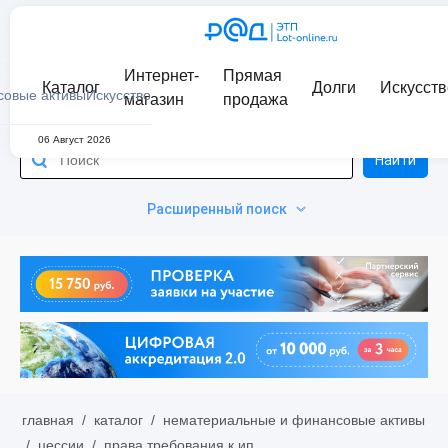
Интернет-
Прямая
Каталог
Долги
Искусств
совые активы
Искусство
магазин
продажа
06 Август 2026
Найти
Расширенный поиск
главная
/
каталог
/
нематериальные и финансовые активы
/
цессии
/
права требования к ип