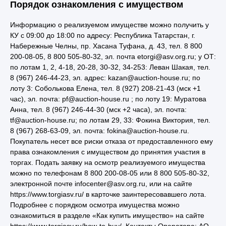
Порядок ознакомления с имуществом
Информацию о реализуемом имуществе можно получить у
КУ с 09:00 до 18:00 по адресу: Республика Татарстан, г.
Набережные Челны, пр. Хасана Туфана, д. 43, тел. 8 800
200-08-05, 8 800 505-80-32, эл. почта etorgi@asv.org.ru; у ОТ:
по лотам 1, 2, 4-18, 20-28, 30-32, 34-253: Леван Шакая, тел.
8 (967) 246-44-23, эл. адрес: kazan@auction-house.ru; по
лоту 3: Соболькова Елена, тел. 8 (927) 208-21-43 (мск +1
час), эл. почта: pf@auction-house.ru ; по лоту 19: Муратова
Анна, тел. 8 (967) 246-44-30 (мск +2 часа), эл. почта:
tf@auction-house.ru; по лотам 29, 33: Фокина Виктория, тел.
8 (967) 268-63-09, эл. почта: fokina@auction-house.ru.
Покупатель несет все риски отказа от предоставленного ему
права ознакомления с имуществом до принятия участия в
торгах. Подать заявку на осмотр реализуемого имущества
можно по телефонам 8 800 200-08-05 или 8 800 505-80-32,
электронной почте infocenter@asv.org.ru, или на сайте
https://www.torgiasv.ru/ в карточке заинтересовавшего лота.
Подробнее с порядком осмотра имущества можно
ознакомиться в разделе «Как купить имущество» на сайте
https://www.torgiasv.ru/how-to-buy/. Контакты Оператора: АО