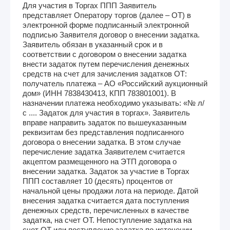
Для участия в Торгах ППП Заявитель
представляет Оператору торгов (далее – ОТ) в
электронной форме подписанный электронной
подписью Заявителя договор о внесении задатка.
Заявитель обязан в указанный срок и в
соответствии с договором о внесении задатка
внести задаток путем перечисления денежных
средств на счет для зачисления задатков ОТ:
получатель платежа – АО «Российский аукционный
дом» (ИНН 7838430413, КПП 783801001). В
назначении платежа необходимо указывать: «№ л/
с .... Задаток для участия в торгах». Заявитель
вправе направить задаток по вышеуказанным
реквизитам без представления подписанного
договора о внесении задатка. В этом случае
перечисление задатка Заявителем считается
акцептом размещенного на ЭТП договора о
внесении задатка. Задаток за участие в Торгах
ППП составляет 10 (десять) процентов от
начальной цены продажи лота на периоде. Датой
внесения задатка считается дата поступления
денежных средств, перечисленных в качестве
задатка, на счет ОТ. Непоступление задатка на
счет ОТ или поступление задатка по истечении