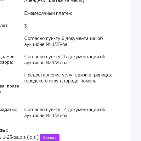
Арендный платеж за месяц
Ежемесячный платеж
лет:
5
Согласно пункту 6 документации об
аукционе № 1/25-оа
 должен
Согласно пункту 15 документации об
овора:
аукционе № 1/25-оа
Предоставление услуг связи в границах
городского округа города Тюмень
ва, права
о
задатка:
Согласно пункту 14 документации об
аукционе № 1/25-оа
ры:
1-25-оа.xls ( xls )
Скачать