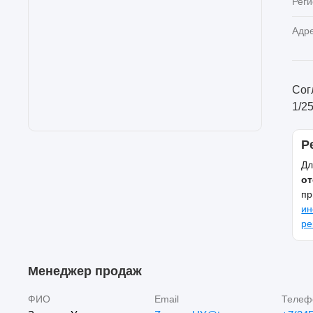
Реги
Адр
Сог
1/2
Р
Дл
от
пр
ин
ре
Менеджер продаж
ФИО
Email
Телеф