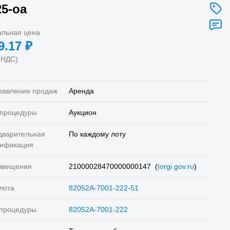
25-оа
альная цена
9.17
₽
 НДС)
равление продаж
Аренда
 процедуры
Аукцион
дварительная
По каждому лоту
лификация
звещения
21000028470000000147 (
torgi.gov.ru
)
лота
82052A-7001-222-51
 процедуры
82052A-7001-222