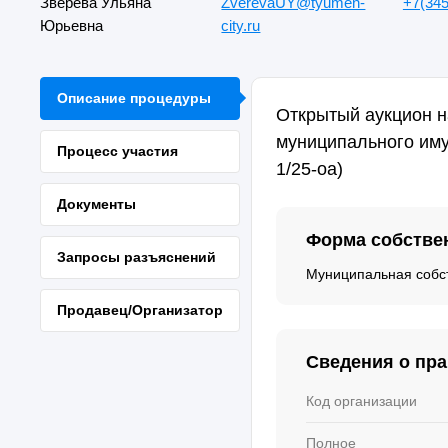
Зверева Ульяна
ZverevaUY@tyumen-
+7(345
Юрьевна
city.ru
Описание процедуры
Открытый аукцион н
муниципального им
Процесс участия
1/25-оа)
Документы
Форма собстве
Запросы разъяснений
Муниципальная собс
Продавец/Организатор
Сведения о пр
Код организации
Полное