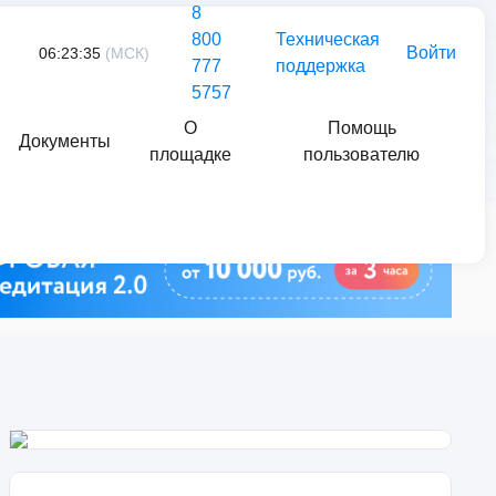
8
800
Техническая
Войти
06:23:35
(МСК)
777
поддержка
5757
О
Помощь
Документы
площадке
пользователю
Найти