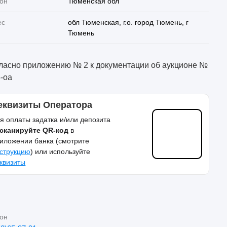
он
Тюменская обл
ес
обл Тюменская, г.о. город Тюмень, г
Тюмень
ласно приложению № 2 к документации об аукционе №
5-оа
еквизиты Оператора
я оплаты задатка и/или депозита
сканируйте QR-код
в
иложении банка (смотрите
струкцию
) или используйте
квизиты
он