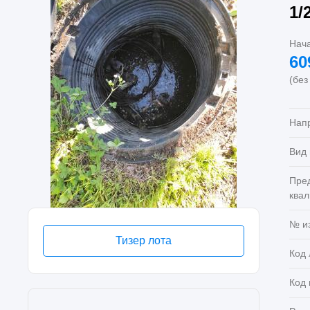
1/
Нач
60
(без
Нап
Вид
Пре
ква
№ и
Тизер лота
Код 
Код