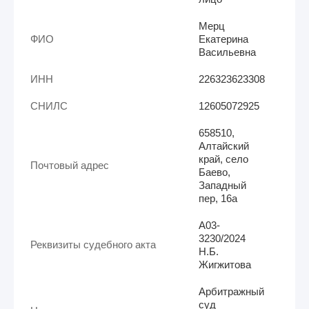
Мерц
ФИО
Екатерина
Васильевна
ИНН
226323623308
СНИЛС
12605072925
658510,
Алтайский
край, село
Почтовый адрес
Баево,
Западный
пер, 16а
А03-
3230/2024
Реквизиты судебного акта
Н.Б.
Жигжитова
Арбитражный
суд