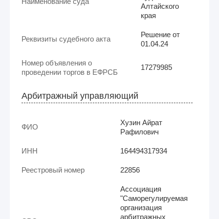
Наименование суда
Алтайского
края
Решение от
Реквизиты судебного акта
01.04.24
Номер объявления о
17279985
проведении торгов в ЕФРСБ
Арбитражный управляющий
Хузин Айрат
ФИО
Рафилович
ИНН
164494317934
Реестровый номер
22856
Ассоциация
"Саморегулируемая
организация
арбитражных