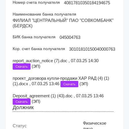
Номер счета получателя
40817810350184194675
Наименование банка получателя
ФИЛИАЛ "ЦЕНТРАЛЬНЫЙ" ПАО "СОВКОМБАНК"
(БЕРДСК)
БИК банка получателя
045004763
Кор. счет банка получателя
30101810150040000763
report_auction_notice (7).doc , 07.03.25 14:30
(
)
ЭП
Скачать
проект_договора купли-продажи ХАР РАД (4) (1)
(1).docx , 07.03.25 13:46
(
)
ЭП
Скачать
Deposit_agreement (1) (43).doc , 07.03.25 13:46
(
)
ЭП
Скачать
Должник
Физическое
Статус
лицо