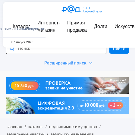
Интернет-
Прямая
Каталог
Долги
Искусств
совые активы
Искусство
магазин
продажа
07 Август 2026
Найти
Расширенный поиск
главная
/
каталог
/
недвижимое имущество
/
земельные участки
/
земли с/х назначения