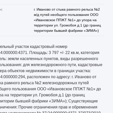
ес
г. Иваново от стыка рамного рельса №2
ж/д путей необщего пользования ООО
«Ивановское ППЖТ №1» до упора на
территории ул. Громобоя д.1 (до границ
территории бывшей фабрики «ЗИМА»)
ельный участок кадастровый номер
24:000000:4371. Площадь: 3 797 +/- 22 кв.м, категория
ель: земли населенных пунктов, виды разрешенного
ользования: для железнодорожного пути, кадастровые
ера объектов недвижимости в границах участка:
24:000000:294, расположен по адресу: г. Иваново от
ка рамного рельса №2 железнодорожных путей
бщего пользования ООО «Ивановское ППЖТ №1» до
ра на территории ул. Громобоя д.1 (до границ
ритории бывшей фабрики «ЗИМА»); Существующие
аничения: Прочие ограничения прав и обременения