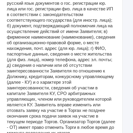
русский язык документов о гос. регистрации юр.
лица или гос. регистрации физ. лица в качестве ИП
в соответствии с законодательством
соответствующего государства (для иностр. лица);
б) документ, подтверждающий полномочия лица на
осуществление действий от имени Заявителя; в)
фирменное наименование (наименование), сведения
об организационно-правовой форме, о месте
нахождения, почт. адрес (для юр. лица); г) ФИО,
паспортные данные, сведения о месте жительства
(для физ. лица), номер телефона, адрес эл. почты;
д) сведения о наличии или об отсутствии
заинтересованности Заявителя по отношению к
Должнику, кредиторам, конкурсному управляющему
(далее - КУ) и о характере этой
заинтересованности, сведения об участии в
капитале Заявителя КУ, СРО арбитражных
управляющих, членом или руководителем которой
является КУ. Заявитель вправе изменить или
отозвать заявку на участие в Торгах не позднее
окончания срока подачи заявок на участие в
текущем периоде Торгов. Организатор Торгов (далее
- ОТ) имеет право отменить Торги в любое время до
момента подведения их итогов.