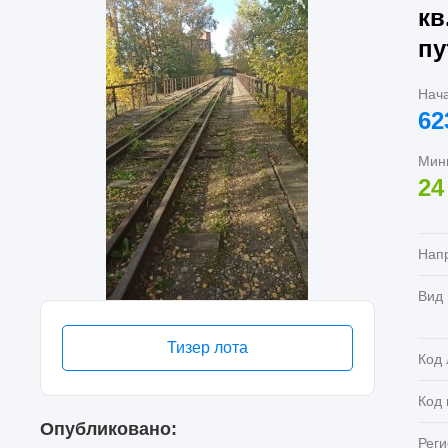
кв
пу
Нач
62
Мин
24
Нап
Вид
Тизер лота
Код 
Код
Опубликовано:
Реги