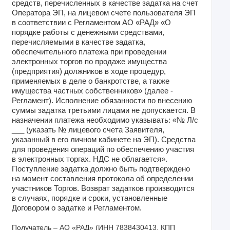
средств, перечисленных в качестве задатка на счет
Оператора ЭП, на лицевом счете пользователя ЭП
в соответствии с Регламентом АО «РАД» «О
порядке работы с денежными средствами,
перечисляемыми в качестве задатка,
обеспечительного платежа при проведении
электронных торгов по продаже имущества
(предприятия) должников в ходе процедур,
применяемых в деле о банкротстве, а также
имущества частных собственников» (далее -
Регламент). Исполнение обязанности по внесению
суммы задатка третьими лицами не допускается. В
назначении платежа необходимо указывать: «№ Л/с
___ (указать № лицевого счета Заявителя,
указанный в его личном кабинете на ЭП). Средства
для проведения операций по обеспечению участия
в электронных торгах. НДС не облагается».
Поступление задатка должно быть подтверждено
на момент составления протокола об определении
участников Торгов. Возврат задатков производится
в случаях, порядке и сроки, установленные
Договором о задатке и Регламентом.
Получатель – АО «РАД» (ИНН 7838430413, КПП 