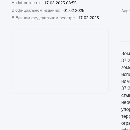
На lot-online.ru:
17.03.2025 08:55
В официальном издании:
01.02.2025
Адр
В Едином федеральном реестре
17.02.2025
Зем
37:
зем
исп
ном
37:
сты
нео
упо
тер
огр