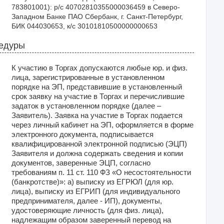
783801001): р/с 40702810355000036459 в Северо-
Западном Банке ПАО Сбербанк, г. Санкт-Петербург, 
БИК 044030653, к/с 30101810500000000653
цедуры
К участию в Торгах допускаются любые юр. и физ.
лица, зарегистрированные в установленном
порядке на ЭП, представившие в установленный
срок заявку на участие в Торгах и перечислившие
задаток в установленном порядке (далее –
Заявитель). Заявка на участие в Торгах подается
через личный кабинет на ЭП, оформляется в форме
электронного документа, подписывается
квалифицированной электронной подписью (ЭЦП)
Заявителя и должна содержать сведения и копии
документов, заверенные ЭЦП, согласно
требованиям п. 11 ст. 110 ФЗ «О несостоятельности
(банкротстве)»: а) выписку из ЕГРЮЛ (для юр.
лица), выписку из ЕГРИП (для индивидуального
предпринимателя, далее - ИП), документы,
удостоверяющие личность (для физ. лица),
надлежащим образом заверенный перевод на