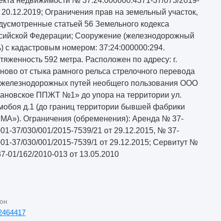
екта недвижимости № 37:24:000000:4371-37/073/2019-
т 20.12.2019; Ограничения прав на земельный участок,
дусмотренные статьей 56 Земельного кодекса
сийской Федерации; Сооружение (железнодорожный
ь) с кадастровым номером: 37:24:000000:294.
тяженность 592 метра. Расположен по адресу: г.
ново от стыка рамного рельса стрелочного перевода
железнодорожных путей необщего пользования ООО
ановское ППЖТ №1» до упора на территории ул.
мобоя д.1 (до границ территории бывшей фабрики
МА»). Ограничения (обременения): Аренда № 37-
001-37/030/001/2015-7539/21 от 29.12.2015, № 37-
001-37/030/001/2015-7539/1 от 29.12.2015; Сервитут №
37-01/162/2010-013 от 13.05.2010
он
2464417