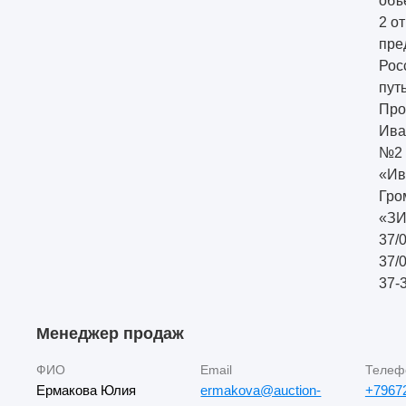
объ
2 о
пре
Рос
пут
Про
Ива
№2 
«Ив
Гро
«ЗИ
37/
37/
37-
Менеджер продаж
ФИО
Email
Телеф
Ермакова Юлия
ermakova@auction-
+7967