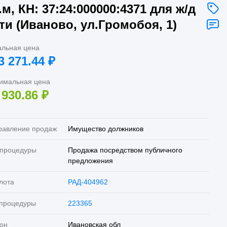
.м, КН: 37:24:000000:4371 для ж/д
ти (Иваново, ул.Громобоя, 1)
альная цена
3 271.44
₽
имальная цена
 930.86
₽
равление продаж
Имущество должников
 процедуры
Продажа посредством публичного
предложения
лота
РАД-404962
 процедуры
223365
он
Ивановская обл