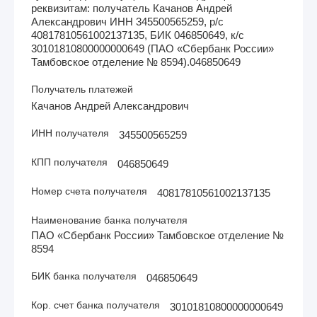
реквизитам: получатель Качанов Андрей
Александрович ИНН 345500565259, р/с
40817810561002137135, БИК 046850649, к/с
30101810800000000649 (ПАО «Сбербанк России»
Тамбовское отделение № 8594).046850649
Получатель платежей
Качанов Андрей Александрович
ИНН получателя
345500565259
КПП получателя
046850649
Номер счета получателя
40817810561002137135
Наименование банка получателя
ПАО «Сбербанк России» Тамбовское отделение №
8594
БИК банка получателя
046850649
Кор. счет банка получателя
30101810800000000649