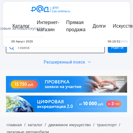
Интернет-
Прямая
Каталог
Долги
Искусств
совые активы
Искусство
магазин
продажа
09 Август 2026
06:18:51
(МСК)
Найти
Расширенный поиск
главная
/
каталог
/
движимое имущество
/
транспорт
/
легковые автомобили