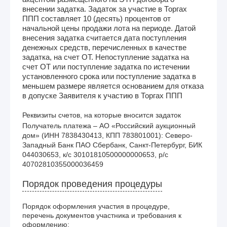
внесении задатка. Задаток за участие в Торгах
ППП составляет 10 (десять) процентов от
начальной цены продажи лота на периоде. Датой
внесения задатка считается дата поступления
денежных средств, перечисленных в качестве
задатка, на счет ОТ. Непоступление задатка на
счет ОТ или поступление задатка по истечении
установленного срока или поступление задатка в
меньшем размере является основанием для отказа
в допуске Заявителя к участию в Торгах ППП
Реквизиты счетов, на которые вносится задаток
Получатель платежа – АО «Российский аукционный 
дом» (ИНН 7838430413, КПП 783801001): Северо-
Западный Банк ПАО Сбербанк, Санкт-Петербург, БИК 
044030653, к/с 30101810500000000653, р/с 
40702810355000036459
Порядок проведения процедуры
Порядок оформления участия в процедуре,
перечень документов участника и требования к
оформлению: