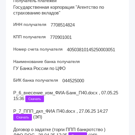
Получатель платежей
Государственная корпорация "Агентство по
страхованию вкладов"
ИНН получателя
7708514824
КПП получателя
770901001
Номер счета получателя
40503810145250003051
Наименование банка получателя
ГУ Банка России по ЦФО
БИК банка получателя
044525000
Р_6_внесение_изм_ФИА-Банк_П40.docx , 07.05.25
15:36
Скачать
Р_7_ППП_дкп_ФИА П40.docx , 27.06.25 14:27
(
)
ЭП
Скачать
Договор о задатке (торги ППП банкротство )