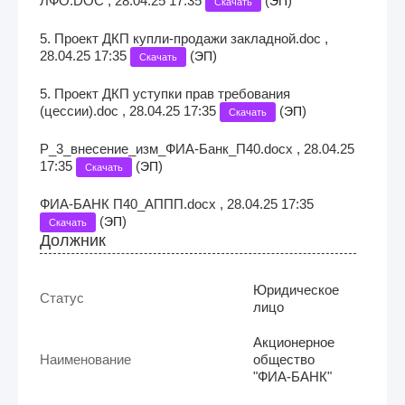
ЛФО.DOC , 28.04.25 17:35
(
)
ЭП
Скачать
5. Проект ДКП купли-продажи закладной.doc ,
28.04.25 17:35
(
)
ЭП
Скачать
5. Проект ДКП уступки прав требования
(цессии).doc , 28.04.25 17:35
(
)
ЭП
Скачать
Р_3_внесение_изм_ФИА-Банк_П40.docx , 28.04.25
17:35
(
)
ЭП
Скачать
ФИА-БАНК П40_АППП.docx , 28.04.25 17:35
(
)
ЭП
Скачать
Должник
Юридическое
Статус
лицо
Акционерное
Наименование
общество
"ФИА-БАНК"