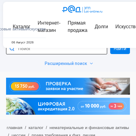
Интернет-
Прямая
Каталог
Долги
Искусств
совые активы
Искусство
магазин
продажа
06 Август 2026
Найти
Расширенный поиск
главная
/
каталог
/
нематериальные и финансовые активы
/
цессии
/
права требования к физ. лицам