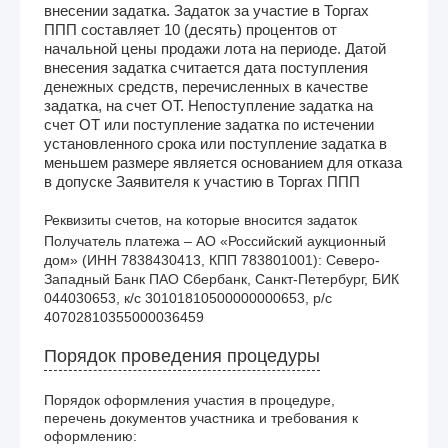
внесении задатка. Задаток за участие в Торгах
ППП составляет 10 (десять) процентов от
начальной цены продажи лота на периоде. Датой
внесения задатка считается дата поступления
денежных средств, перечисленных в качестве
задатка, на счет ОТ. Непоступление задатка на
счет ОТ или поступление задатка по истечении
установленного срока или поступление задатка в
меньшем размере является основанием для отказа
в допуске Заявителя к участию в Торгах ППП
Реквизиты счетов, на которые вносится задаток
Получатель платежа – АО «Российский аукционный 
дом» (ИНН 7838430413, КПП 783801001): Северо-
Западный Банк ПАО Сбербанк, Санкт-Петербург, БИК 
044030653, к/с 30101810500000000653, р/с 
40702810355000036459
Порядок проведения процедуры
Порядок оформления участия в процедуре,
перечень документов участника и требования к
оформлению: