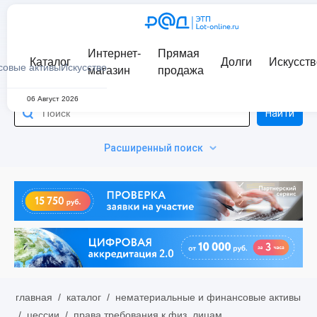
Интернет-
Прямая
Каталог
Долги
Искусств
совые активы
Искусство
магазин
продажа
06 Август 2026
Найти
Расширенный поиск
главная
/
каталог
/
нематериальные и финансовые активы
/
цессии
/
права требования к физ. лицам