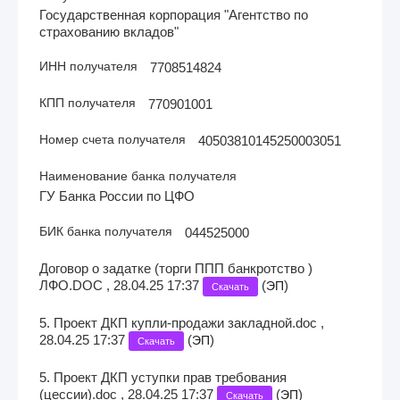
Государственная корпорация "Агентство по
страхованию вкладов"
ИНН получателя
7708514824
КПП получателя
770901001
Номер счета получателя
40503810145250003051
Наименование банка получателя
ГУ Банка России по ЦФО
БИК банка получателя
044525000
Договор о задатке (торги ППП банкротство )
ЛФО.DOC , 28.04.25 17:37
(
)
ЭП
Скачать
5. Проект ДКП купли-продажи закладной.doc ,
28.04.25 17:37
(
)
ЭП
Скачать
5. Проект ДКП уступки прав требования
(цессии).doc , 28.04.25 17:37
(
)
ЭП
Скачать