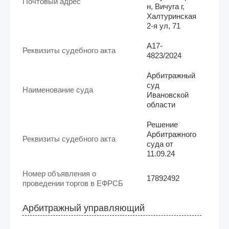
Почтовый адрес
н, Вичуга г,
Халтуринская
2-я ул, 71
А17-
Реквизиты судебного акта
4823/2024
Арбитражный
суд
Наименование суда
Ивановской
области
Решение
Арбитражного
Реквизиты судебного акта
суда от
11.09.24
Номер объявления о
17892492
проведении торгов в ЕФРСБ
Арбитражный управляющий