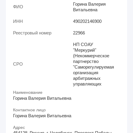
Горина Валерия
ФИО
Витальевна
ИНН
490202146900
Реестровый номер
22966
НП СОАУ
"Меркурий"
(Некоммерческое
партнерство
СРО
"Саморегулируемая
организация
арбитражных
управляющих
Наименование
Горина Валерия Витальевна
Контактное лицо
Горина Валерия Витальевна
Адрес
454128, Россия, г. Челябинск, Проспект Победы