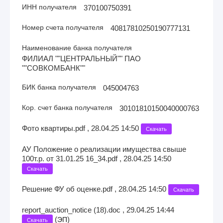
ИНН получателя
370100750391
Номер счета получателя
40817810250190777131
Наименование банка получателя
ФИЛИАЛ ""ЦЕНТРАЛЬНЫЙ"" ПАО
""СОВКОМБАНК""
БИК банка получателя
045004763
Кор. счет банка получателя
30101810150040000763
Фото квартиры.pdf , 28.04.25 14:50
Скачать
АУ Положение о реализации имущества свыше
100т.р. от 31.01.25 16_34.pdf , 28.04.25 14:50
Скачать
Решение ФУ об оценке.pdf , 28.04.25 14:50
Скачать
report_auction_notice (18).doc , 29.04.25 14:44
(
)
ЭП
Скачать