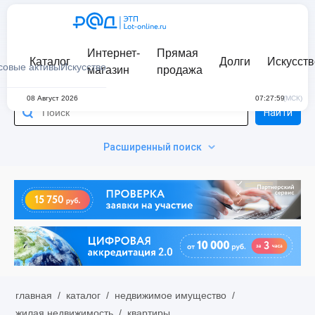
Интернет-
Прямая
Каталог
Долги
Искусств
совые активы
Искусство
магазин
продажа
08 Август 2026
07:27:59
(МСК)
Найти
Расширенный поиск
главная
/
каталог
/
недвижимое имущество
/
жилая недвижимость
/
квартиры