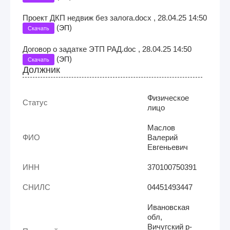
Проект ДКП недвиж без залога.docx , 28.04.25 14:50
(
)
ЭП
Скачать
Договор о задатке ЭТП РАД.doc , 28.04.25 14:50
(
)
ЭП
Скачать
Должник
Физическое
Статус
лицо
Маслов
ФИО
Валерий
Евгеньевич
ИНН
370100750391
СНИЛС
04451493447
Ивановская
обл,
Вичугский р-