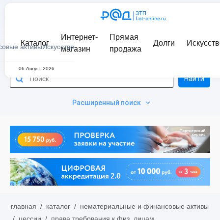
Интернет-
Прямая
Каталог
Долги
Искусств
совые активы
Искусство
магазин
продажа
06 Август 2026
Найти
Расширенный поиск
главная
/
каталог
/
нематериальные и финансовые активы
/
цессии
/
права требования к физ. лицам