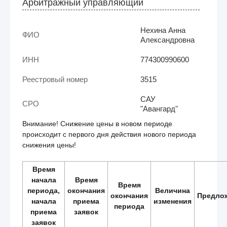
Арбитражный управляющий
Нехина Анна
ФИО
Александровна
ИНН
774300990600
Реестровый номер
3515
САУ
СРО
"Авангард"
Внимание! Снижение цены в новом периоде
происходит с первого дня действия нового периода
снижения цены!
Время
начала
Время
Время
периода,
окончания
Величина
окончания
Предло
начала
приема
изменения
периода
приема
заявок
заявок