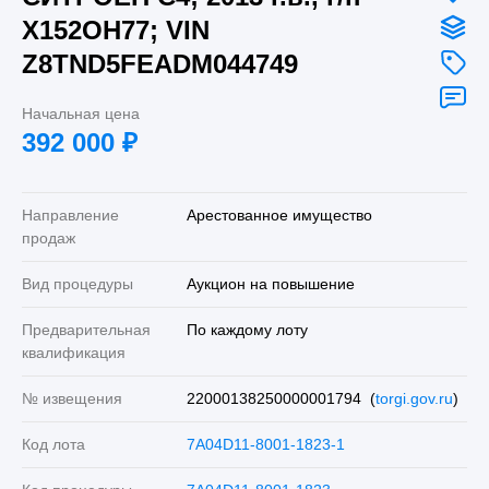
Х152ОН77; VIN
Z8TND5FEADM044749
Начальная цена
392 000
₽
Направление
Арестованное имущество
продаж
Вид процедуры
Аукцион на повышение
Предварительная
По каждому лоту
квалификация
№ извещения
22000138250000001794 (
torgi.gov.ru
)
Код лота
7A04D11-8001-1823-1