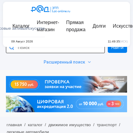
Интернет-
Прямая
Каталог
Долги
Искусств
совые активы
Искусство
магазин
продажа
09 Август 2026
11:49:35
(МСК)
Найти
Расширенный поиск
главная
/
каталог
/
движимое имущество
/
транспорт
/
легковые автомобили