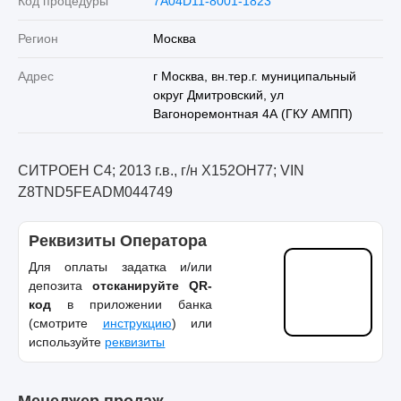
Код процедуры
7A04D11-8001-1823
Регион
Москва
Адрес
г Москва, вн.тер.г. муниципальный
округ Дмитровский, ул
Вагоноремонтная 4А (ГКУ АМПП)
СИТРОЕН С4; 2013 г.в., г/н Х152ОН77; VIN
Z8TND5FEADM044749
Реквизиты Оператора
Для оплаты задатка и/или
депозита
отсканируйте QR-
код
в приложении банка
(смотрите
инструкцию
) или
используйте
реквизиты
Менеджер продаж