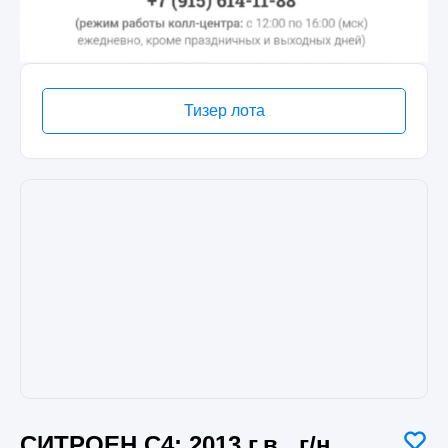
Тизер лота
СИТРОЕН С4; 2013 г.в., г/н