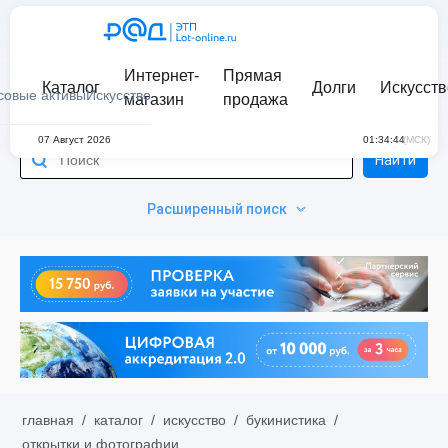
Интернет-
Прямая
Каталог
Долги
Искусств
совые активы
Искусство
магазин
продажа
07 Август 2026
01:34:44
(МСК)
Найти
Расширенный поиск
главная
/
каталог
/
искусство
/
букинистика
/
открытки и фотографии