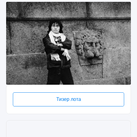
Тизер лота