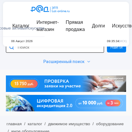
Интернет-
Прямая
Каталог
Долги
Искусств
совые активы
Искусство
магазин
продажа
06 Август 2026
09:35:34
(МСК)
Найти
Расширенный поиск
главная
/
каталог
/
движимое имущество
/
оборудование
/
иное оборудование