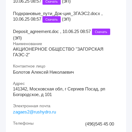
10.06.25 08:57
(
)
ЭП
Скачать
Подкрановые_пути_Док-ция_ЗГАЭС2.docx ,
10.06.25 08:57
(
)
ЭП
Скачать
Deposit_agreement.doc , 10.06.25 08:57
Скачать
(
)
ЭП
Наименование
АКЦИОНЕРНОЕ ОБЩЕСТВО "ЗАГОРСКАЯ
ГАЭС-2"
Контактное лицо
Болотов Алексей Николаевич
Адрес
141342, Московская обл, г Сергиев Посад, рп
Богородское, д 101
Электронная почта
zagaes2@rushydro.ru
Телефоны
(496)545 45 00